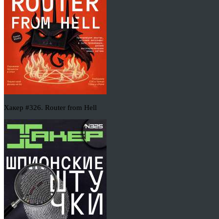
Хакер #326. Router from Hell