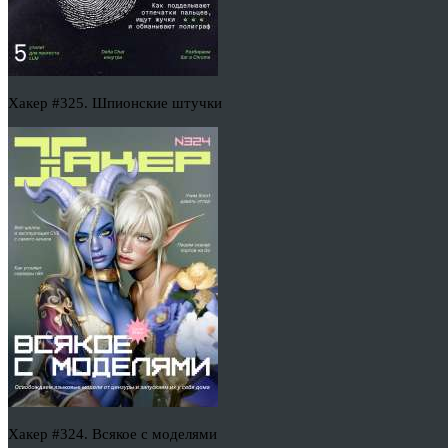
Хакер #325. Шпионские штучки
Хакер #324. Всякое с моделями