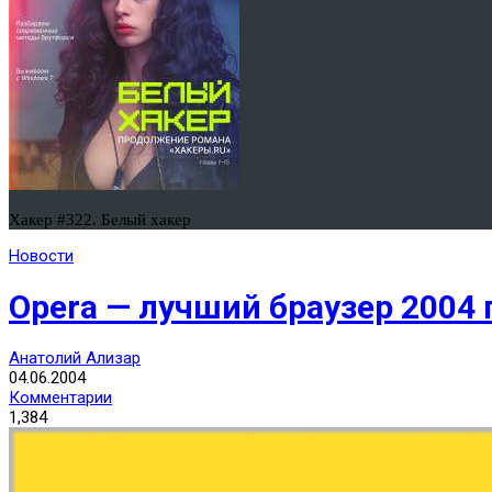
Хакер #322. Белый хакер
Новости
Opera — лучший браузер 2004 
Анатолий Ализар
04.06.2004
Комментарии
1,384