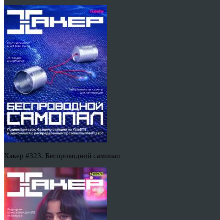
Хакер #323. Беспроводной самопал