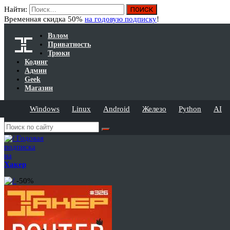
Найти:
Временная скидка 50%
на годовую подписку
!
Взлом
Приватность
Трюки
Кодинг
Админ
Geek
Магазин
Windows
Linux
Android
Железо
Python
AI
Годовая
подписка
на
Хакер
-50%