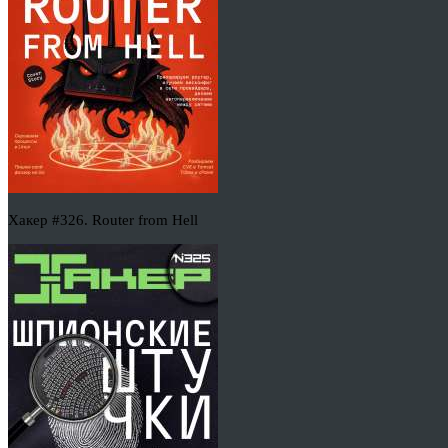
Хакер #326. Router from Hell