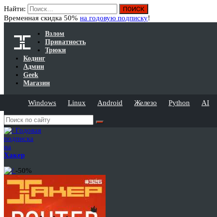
Найти:
Временная скидка 50%
на годовую подписку
!
Взлом
Приватность
Трюки
Кодинг
Админ
Geek
Магазин
Windows
Linux
Android
Железо
Python
AI
Годовая
подписка
на
Хакер
-50%