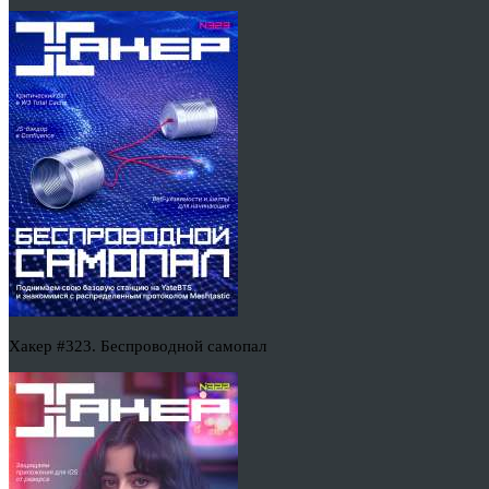
Хакер #323. Беспроводной самопал