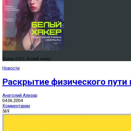
Хакер #322. Белый хакер
Новости
Раскрытие физического пути 
Анатолий Ализар
04.06.2004
Комментарии
569