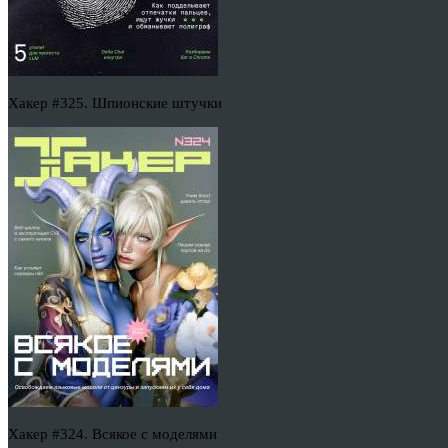
Хакер #325. Шпионские штучки
Хакер #324. Всякое с моделями