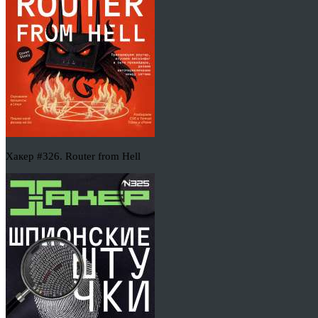
Хакер #326. Router from Hell