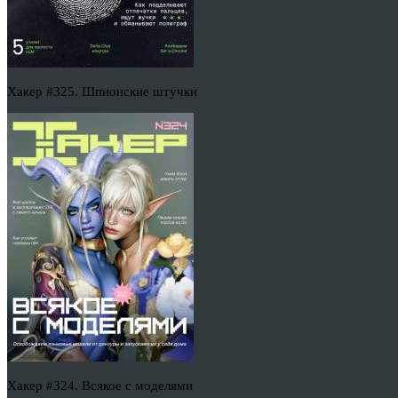
Хакер #325. Шпионские штучки
Хакер #324. Всякое с моделями