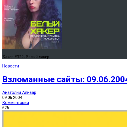
Хакер #322. Белый хакер
Новости
Взломанные сайты: 09.06.200
Анатолий Ализар
09.06.2004
Комментарии
626