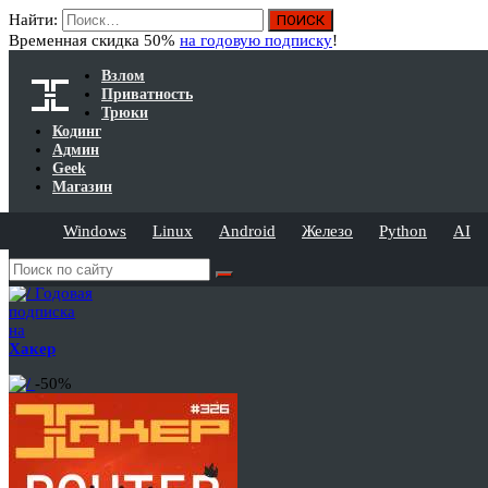
Найти:
Временная скидка 50%
на годовую подписку
!
Взлом
Приватность
Трюки
Кодинг
Админ
Geek
Магазин
Windows
Linux
Android
Железо
Python
AI
Годовая
подписка
на
Хакер
-50%