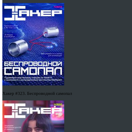
Хакер #323. Беспроводной самопал