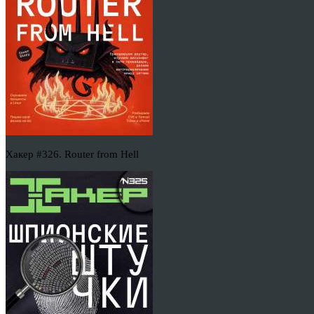
Хакер #326. Router from Hell