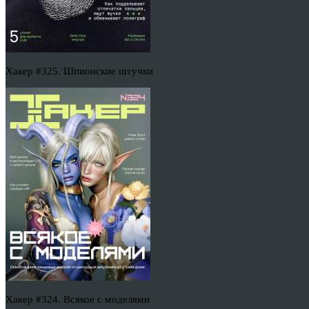
Хакер #325. Шпионские штучки
Хакер #324. Всякое с моделями