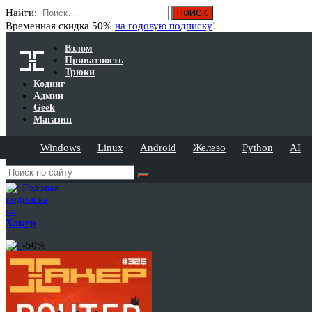
Найти:
Временная скидка 50%
на годовую подписку
!
Взлом
Приватность
Трюки
Кодинг
Админ
Geek
Магазин
Windows
Linux
Android
Железо
Python
AI
Годовая
подписка
на
Хакер
-50%