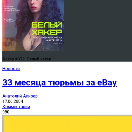
Хакер #322. Белый хакер
Новости
33 месяца тюрьмы за еBay
Анатолий Ализар
17.06.2004
Комментарии
980