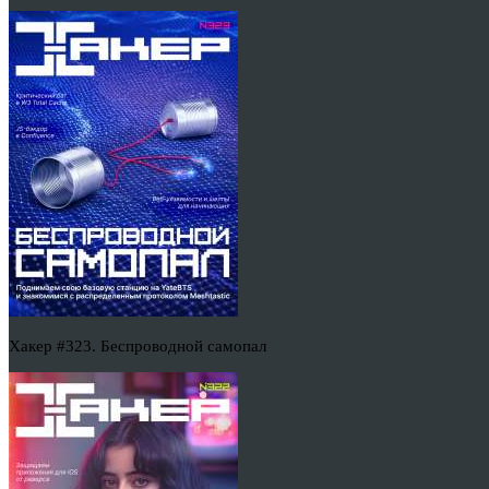
Хакер #323. Беспроводной самопал