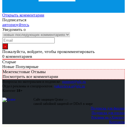
Открыть комментарии
Подписаться
авторизуйтесь
Уведомить о
Пожалуйста, войдите, чтобы прокомментировать
0
комментариев
Старые
Новые
Популярные
Межтекстовые Отзывы
Посмотреть все комментарии
Вопросы по материалам и подписке:
support@glc.ru
Отдел рекламы и спецпроектов:
yakovleva.a@glc.ru
Контент
18+
Сайт защищен Qrator —
самой забойной защитой от DDoS в мире
Подписка для физлиц
Подписка для юрлиц
Реклама на «Хакере»
Контакты