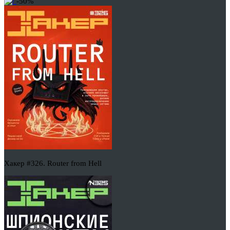
-50%
Хакер #326. Router from Hell