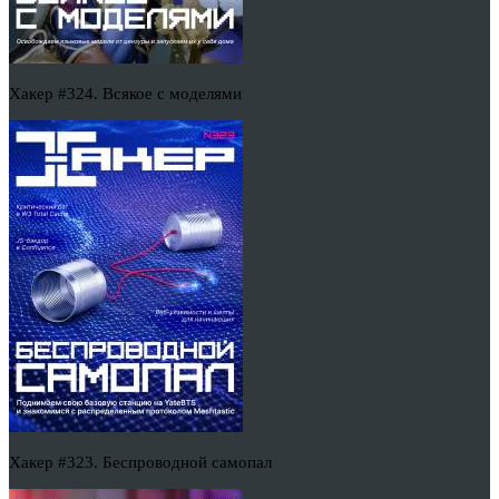
Хакер #324. Всякое с моделями
Хакер #323. Беспроводной самопал