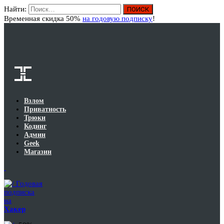
Найти:
Вход
Временная скидка 50%
на годовую подписку
!
Взлом
Приватность
Трюки
Кодинг
Админ
Geek
Магазин
Годовая
подписка
на
Хакер