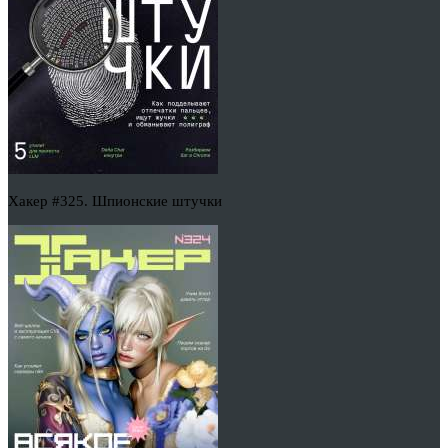
Хакер #325. Шпионские штучки