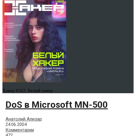
Хакер #322. Белый хакер
DoS в Microsoft MN-500
Анатолий Ализар
24.06.2004
Комментарии
472