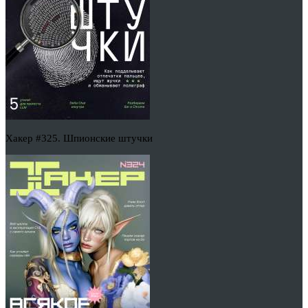
Хакер #325. Шпионские штучки