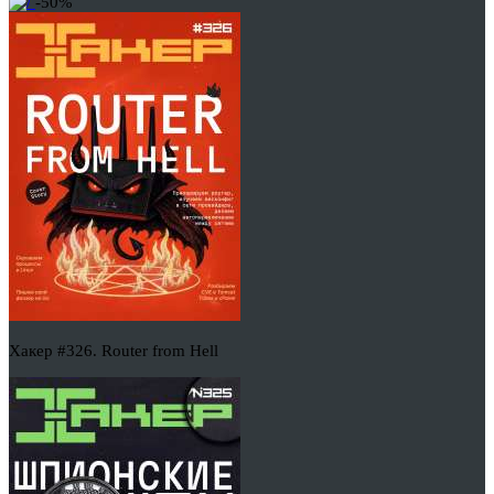
-50%
Хакер #326. Router from Hell