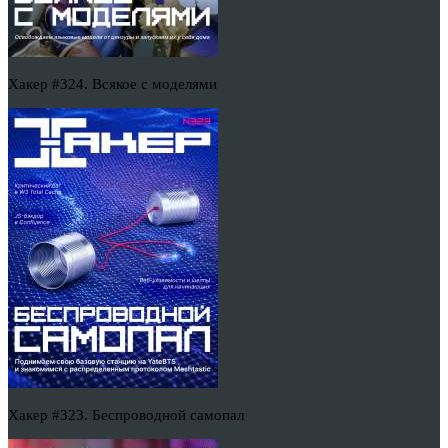
Хакер #324. Всякое с моделями
Хакер #323. Беспроводной самопал