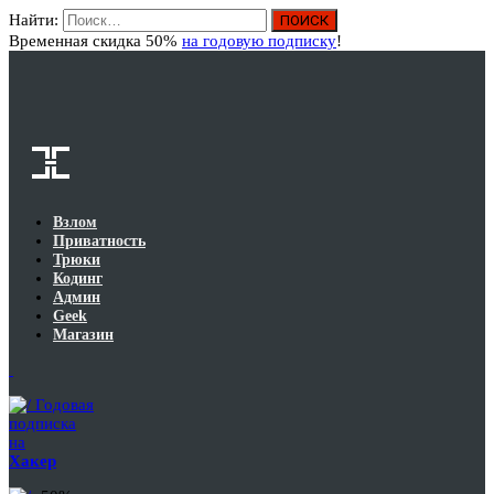
Найти:
Вход
Временная скидка 50%
на годовую подписку
!
Взлом
Приватность
Трюки
Кодинг
Админ
Geek
Магазин
Годовая
подписка
на
Хакер