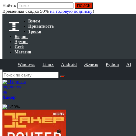
Найти:
Временная скидка 50%
на годовую подписку
!
Взлом
Приватность
Трюки
Кодинг
Админ
Geek
Магазин
Windows
Linux
Android
Железо
Python
AI
Годовая
подписка
на
Хакер
-50%