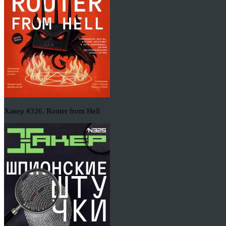
Хакер #326. Router from Hell