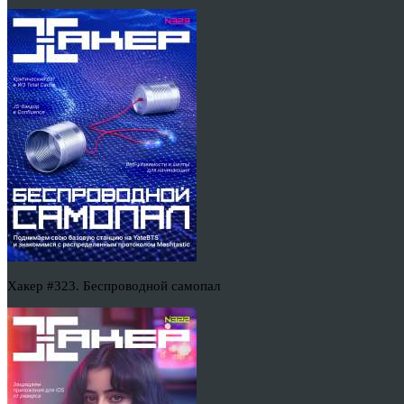
Хакер #323. Беспроводной самопал