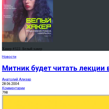
Хакер #322. Белый хакер
Новости
Митник будет читать лекции 
Анатолий Ализар
28.06.2004
Комментарии
798