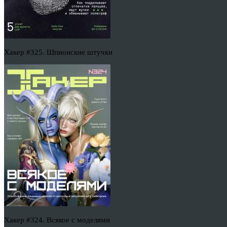
Хакер #325. Шпионские штучки
Хакер #324. Всякое с моделями