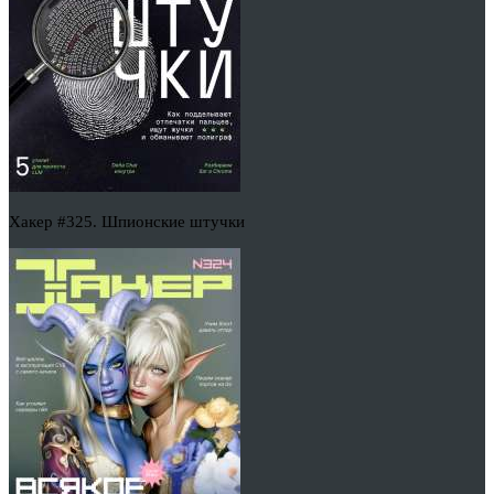
Хакер #325. Шпионские штучки