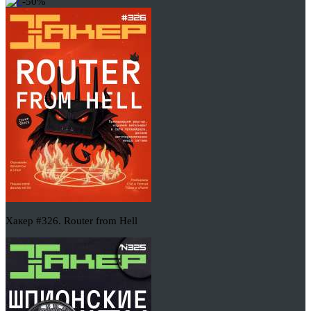
-50%
Хакер #326. Router from Hell