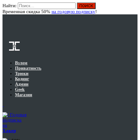
Найти:
Вход
Временная скидка 50%
на годовую подписку
!
Взлом
Приватность
Трюки
Кодинг
Админ
Geek
Магазин
Годовая
подписка
на
Хакер