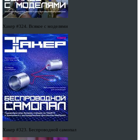
Хакер #324. Всякое с моделями
Хакер #323. Беспроводной самопал