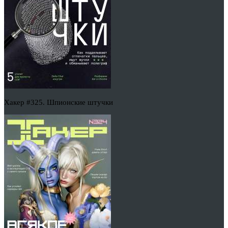
Хакер #325. Шпионские штучки