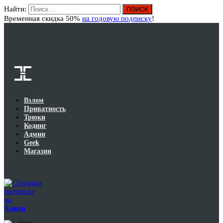
Найти:
Вход
Временная скидка 50%
на годовую подписку
!
Взлом
Приватность
Трюки
Кодинг
Админ
Geek
Магазин
Годовая
подписка
на
Хакер