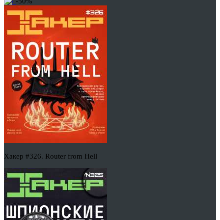
-50%
Хакер #326. Router from Hell