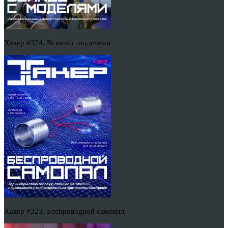
Хакер #324. Всякое с моделями
Хакер #323. Беспроводной самопал