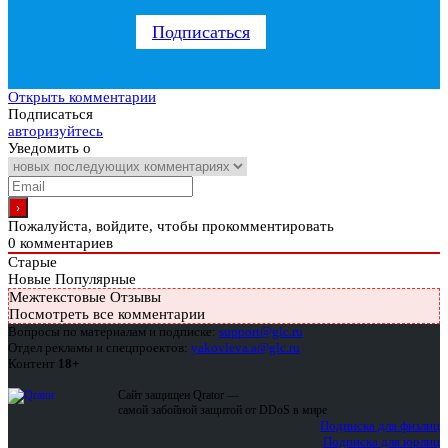
Подписаться
Открыть комментарии
Подписаться
авторизуйтесь
Уведомить о
Пожалуйста, войдите, чтобы прокомментировать
0
комментариев
Старые
Новые
Популярные
Межтекстовые Отзывы
Посмотреть все комментарии
Вопросы по материалам и подписке:
support@glc.ru
Отдел рекламы и спецпроектов:
yakovleva.a@glc.ru
Контент
18+
Сайт защищен Qrator —
самой забойной защитой от DDoS в мире
Подписка для физлиц
Подписка для юрлиц