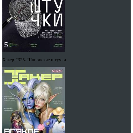
Хакер #325. Шпионские штучки