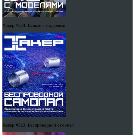
Хакер #324. Всякое с моделями
Хакер #323. Беспроводной самопал