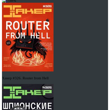
-50%
Хакер #326. Router from Hell