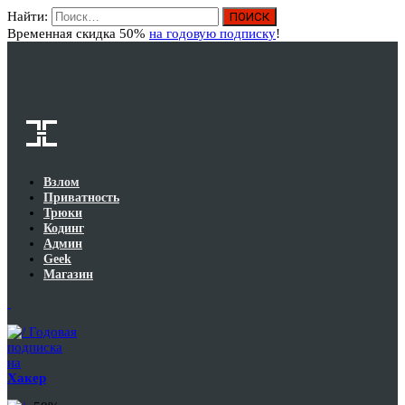
Найти:
Вход
Временная скидка 50%
на годовую подписку
!
Взлом
Приватность
Трюки
Кодинг
Админ
Geek
Магазин
Годовая
подписка
на
Хакер