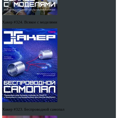
Хакер #324. Всякое с моделями
Хакер #323. Беспроводной самопал