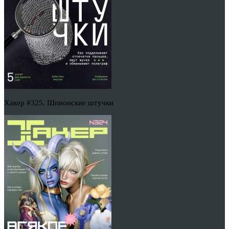
Хакер #325. Шпионские штучки