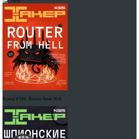
-50%
Хакер #326. Router from Hell