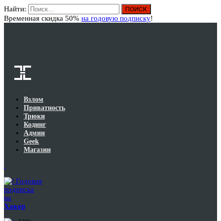
Найти:
Вход
Временная скидка 50%
на годовую подписку
!
Взлом
Приватность
Трюки
Кодинг
Админ
Geek
Магазин
Годовая
подписка
на
Хакер