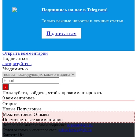
Подпишись на наc в Telegram!
Только важные новости и лучшие статьи
Подписаться
Открыть комментарии
Подписаться
авторизуйтесь
Уведомить о
Пожалуйста, войдите, чтобы прокомментировать
0
комментариев
Старые
Новые
Популярные
Межтекстовые Отзывы
Посмотреть все комментарии
Вопросы по материалам и подписке:
support@glc.ru
Отдел рекламы и спецпроектов:
yakovleva.a@glc.ru
Контент
18+