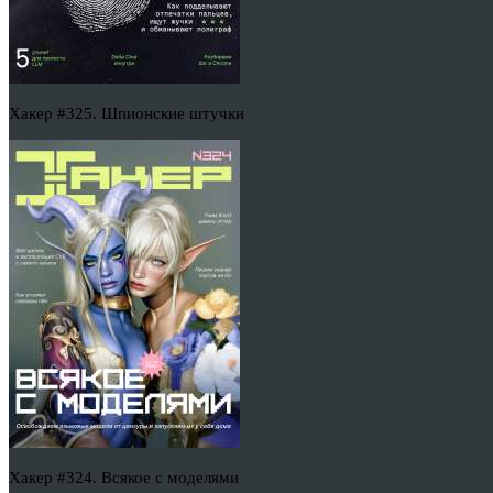
Хакер #325. Шпионские штучки
Хакер #324. Всякое с моделями