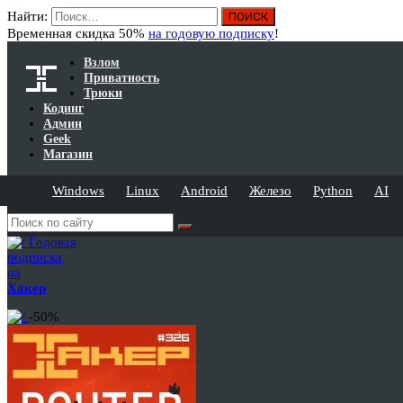
Найти:
Временная скидка 50%
на годовую подписку
!
Взлом
Приватность
Трюки
Кодинг
Админ
Geek
Магазин
Windows
Linux
Android
Железо
Python
AI
Годовая
подписка
на
Хакер
-50%