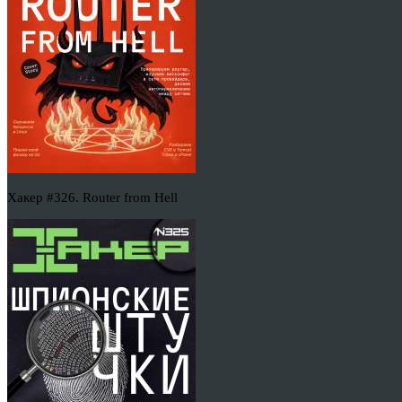
Хакер #326. Router from Hell