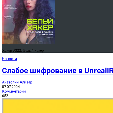
Хакер #322. Белый хакер
Новости
Слабое шифрование в UnrealI
Анатолий Ализар
07.07.2004
Комментарии
652