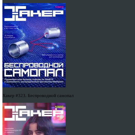
Хакер #323. Беспроводной самопал