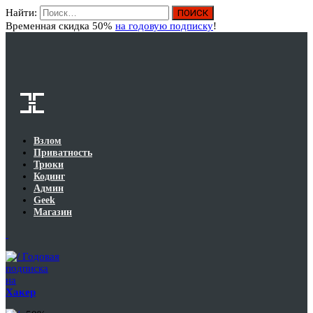
Найти:
Вход
Временная скидка 50%
на годовую подписку
!
Взлом
Приватность
Трюки
Кодинг
Админ
Geek
Магазин
Годовая
подписка
на
Хакер