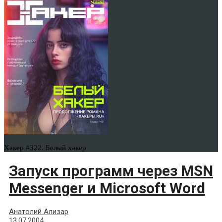
Хакер #322. Белый хакер
Запуск программ через MSN
Messenger и Microsoft Word
Анатолий Ализар
13.07.2004