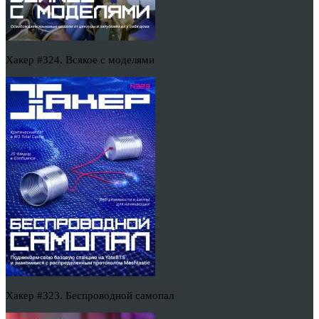
Хакер #324. Всякое с моделями
Хакер #323. Беспроводной самопал