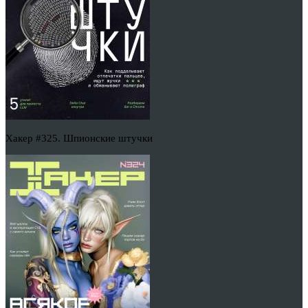
Хакер #325. Шпионские штучки