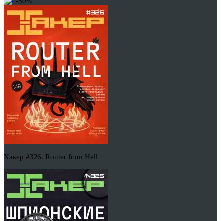
-50%
Хакер #326. Router from Hell