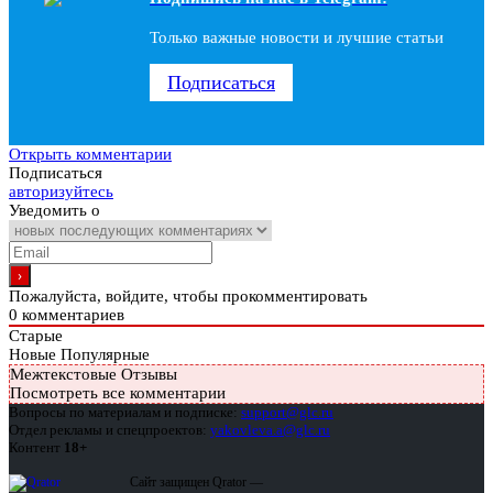
Только важные новости и лучшие статьи
Подписаться
Открыть комментарии
Подписаться
авторизуйтесь
Уведомить о
Пожалуйста, войдите, чтобы прокомментировать
0
комментариев
Старые
Новые
Популярные
Межтекстовые Отзывы
Посмотреть все комментарии
Вопросы по материалам и подписке:
support@glc.ru
Отдел рекламы и спецпроектов:
yakovleva.a@glc.ru
Контент
18+
Сайт защищен Qrator —