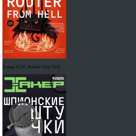
Хакер #326. Router from Hell