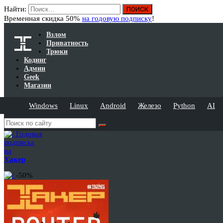
Найти:
Временная скидка 50%
на годовую подписку
!
Взлом
Приватность
Трюки
Кодинг
Админ
Geek
Магазин
Windows
Linux
Android
Железо
Python
AI
Годовая
подписка
на
Хакер
-50%