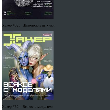
Хакер #325. Шпионские штучки
Хакер #324. Всякое с моделями