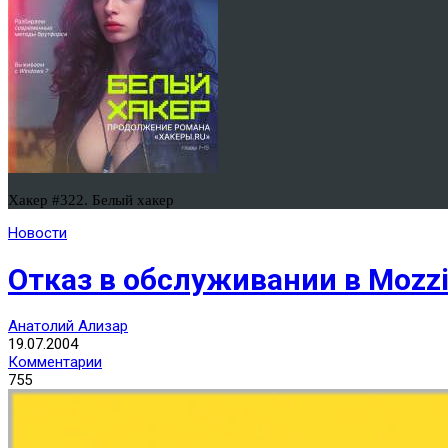
Хакер #322. Белый хакер
Новости
Отказ в обслуживании в Mozzi
Анатолий Ализар
19.07.2004
Комментарии
755