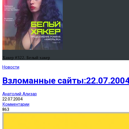
Хакер #322. Белый хакер
Новости
Взломанные сайты:22.07.200
Анатолий Ализар
22.07.2004
Комментарии
863