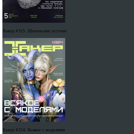
Хакер #325. Шпионские штучки
Хакер #324. Всякое с моделями