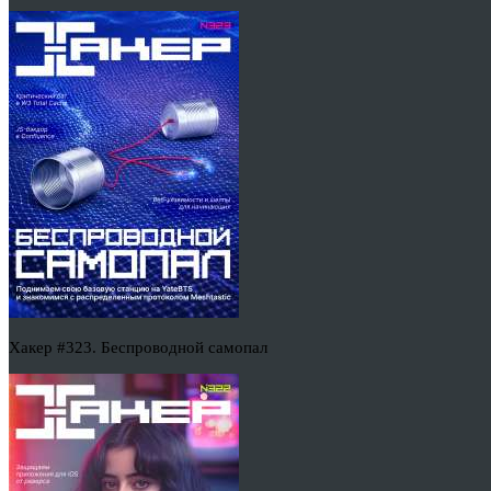
Хакер #323. Беспроводной самопал