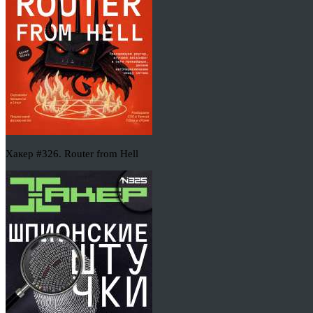
Хакер #326. Router from Hell