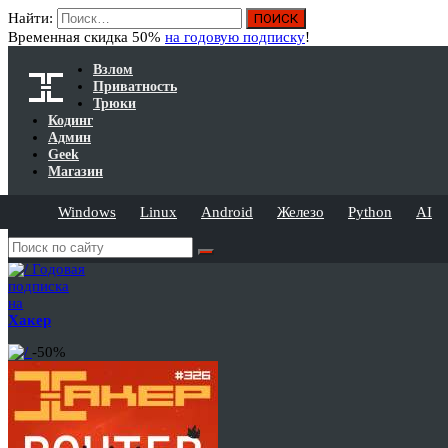
Найти:
Временная скидка 50%
на годовую подписку
!
Взлом
Приватность
Трюки
Кодинг
Админ
Geek
Магазин
Windows
Linux
Android
Железо
Python
AI
Годовая
подписка
на
Хакер
-50%