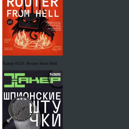
Хакер #326. Router from Hell