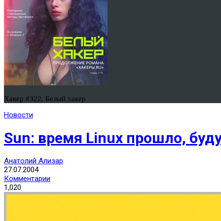
Хакер #322. Белый хакер
Новости
Sun: время Linux прошло, буду
Анатолий Ализар
27.07.2004
Комментарии
1,020