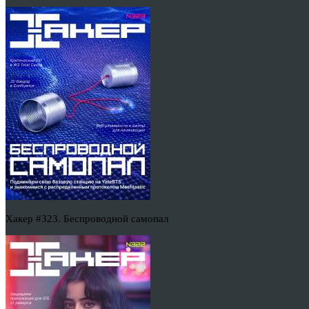
Хакер #323. Беспроводной самопал