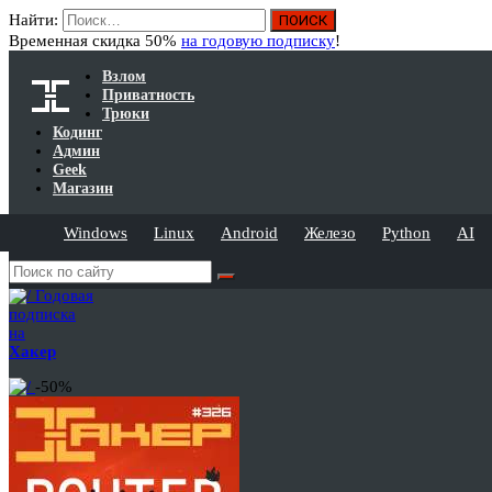
Найти:
Временная скидка 50%
на годовую подписку
!
Взлом
Приватность
Трюки
Кодинг
Админ
Geek
Магазин
Windows
Linux
Android
Железо
Python
AI
Годовая
подписка
на
Хакер
-50%