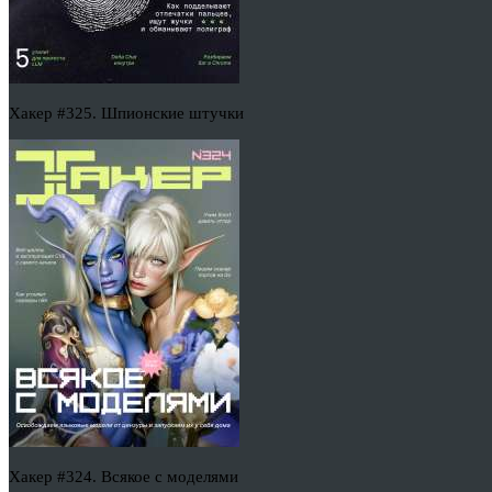
Хакер #325. Шпионские штучки
Хакер #324. Всякое с моделями