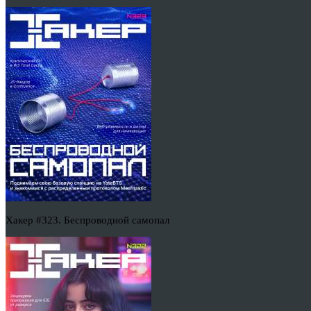
Хакер #323. Беспроводной самопал