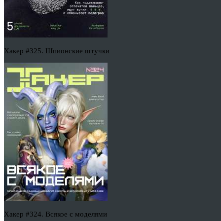
Хакер #325. Шпионские штучки
Хакер #324. Всякое с моделями