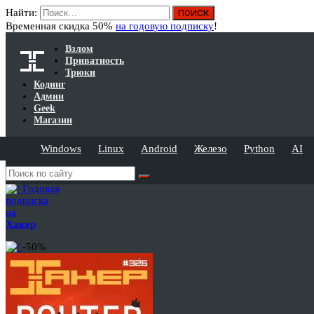
Найти:
Временная скидка 50%
на годовую подписку
!
Взлом
Приватность
Трюки
Кодинг
Админ
Geek
Магазин
Windows
Linux
Android
Железо
Python
AI
Годовая
подписка
на
Хакер
-50%