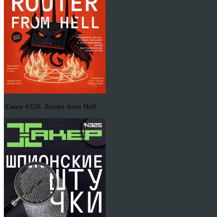
Хакер #326. Router from Hell