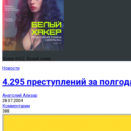
Хакер #322. Белый хакер
Новости
4.295 преступлений за полгод
Анатолий Ализар
28.07.2004
Комментарии
388