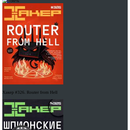
-50%
Хакер #326. Router from Hell