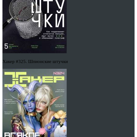
Хакер #325. Шпионские штучки