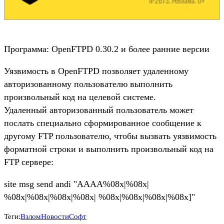
Программа: OpenFTPD 0.30.2 и более ранние версии
Уязвимость в OpenFTPD позволяет удаленному
авторизованному пользователю выполнить
произвольный код на целевой системе.
Удаленный авторизованный пользователь может
послать специально сформированное сообщение к
другому FTP пользователю, чтобы вызвать уязвимость
форматной строки и выполнить произвольный код на
FTP сервере:
site msg send andi "AAAA%08x|%08x|
%08x|%08x|%08x|%08x| %08x|%08x|%08x|%08x]"
Теги:
Взлом
Новости
Софт