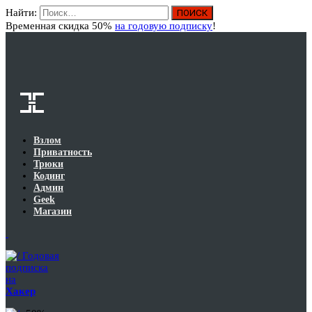
Найти:
Вход
Временная скидка 50%
на годовую подписку
!
Взлом
Приватность
Трюки
Кодинг
Админ
Geek
Магазин
Годовая
подписка
на
Хакер