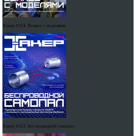
Хакер #324. Всякое с моделями
Хакер #323. Беспроводной самопал