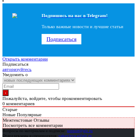
Подпишись на наc в Telegram!
Только важные новости и лучшие статьи
Подписаться
Открыть комментарии
Подписаться
авторизуйтесь
Уведомить о
Пожалуйста, войдите, чтобы прокомментировать
0
комментариев
Старые
Новые
Популярные
Межтекстовые Отзывы
Посмотреть все комментарии
Вопросы по материалам и подписке:
support@glc.ru
Отдел рекламы и спецпроектов:
yakovleva.a@glc.ru