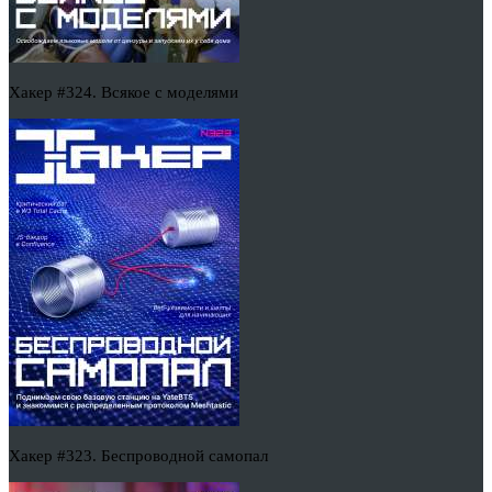
Хакер #324. Всякое с моделями
Хакер #323. Беспроводной самопал