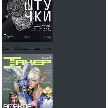
Хакер #325. Шпионские штучки