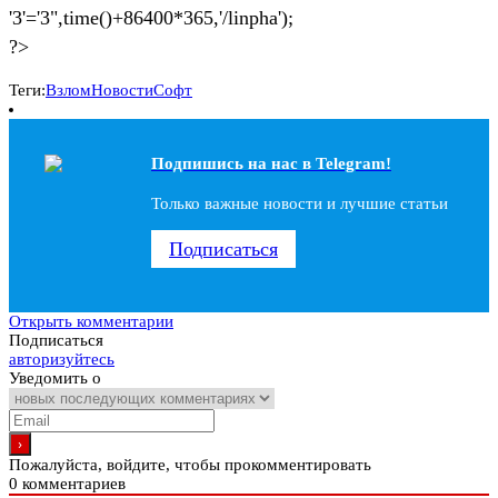
'3'='3",time()+86400*365,'/linpha');
?>
Теги:
Взлом
Новости
Софт
Подпишись на наc в Telegram!
Только важные новости и лучшие статьи
Подписаться
Открыть комментарии
Подписаться
авторизуйтесь
Уведомить о
Пожалуйста, войдите, чтобы прокомментировать
0
комментариев