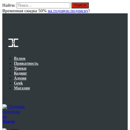
Найти:
Вход
Временная скидка 50%
на годовую подписку
!
Взлом
Приватность
Трюки
Кодинг
Админ
Geek
Магазин
Годовая
подписка
на
Хакер