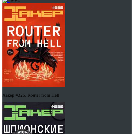
-50%
Хакер #326. Router from Hell