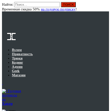
Найти:
Вход
Временная скидка 50%
на годовую подписку
!
Взлом
Приватность
Трюки
Кодинг
Админ
Geek
Магазин
Годовая
подписка
на
Хакер