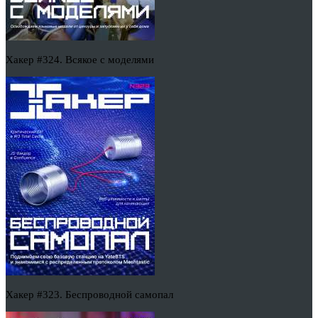
Хакер #324. Всякое с моделями
Хакер #323. Беспроводной самопал