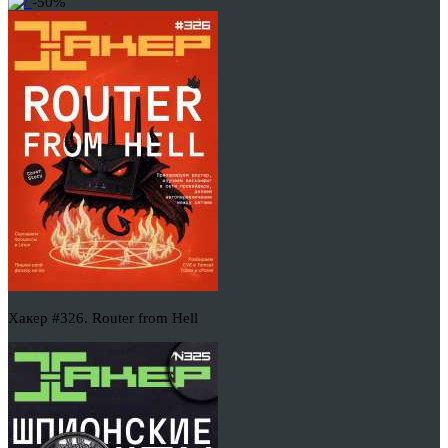
-50%
Хакер #326. Router from Hell