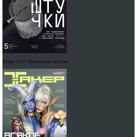
Хакер #325. Шпионские штучки