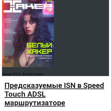
Хакер #322. Белый хакер
Предсказуемые ISN в Speed
Touch ADSL
маршрутизаторе