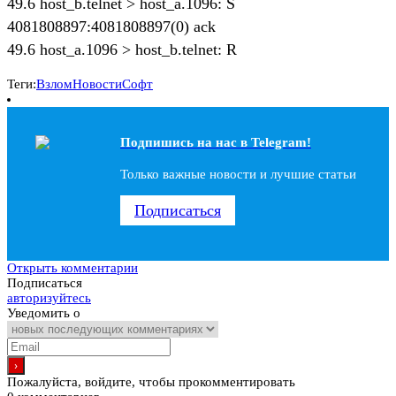
49.6 host_b.telnet > host_a.1096: S
4081808897:4081808897(0) ack
49.6 host_a.1096 > host_b.telnet: R
Теги:
Взлом
Новости
Софт
Подпишись на наc в Telegram!
Только важные новости и лучшие статьи
Подписаться
Открыть комментарии
Подписаться
авторизуйтесь
Уведомить о
Пожалуйста, войдите, чтобы прокомментировать