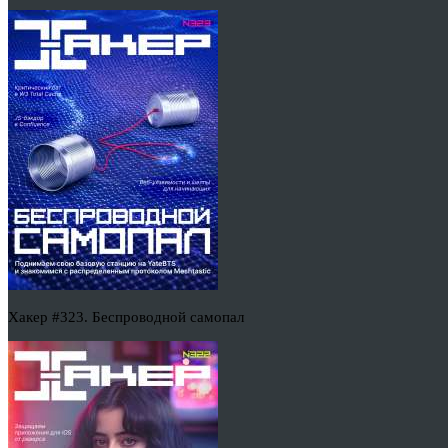
Хакер #323. Беспроводной самопал