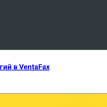
ий в VentaFax