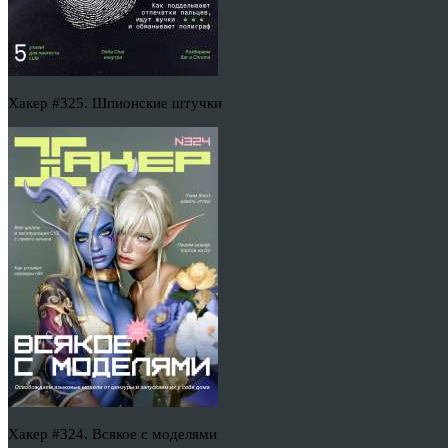
Хакер #325. Шпионские штучки
Хакер #324. Всякое с моделями