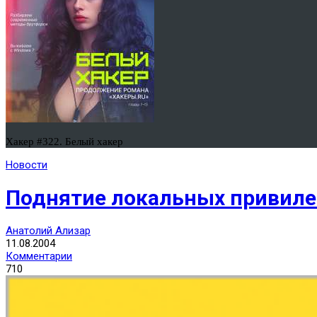
Хакер #322. Белый хакер
Новости
Поднятие локальных привилег
Анатолий Ализар
11.08.2004
Комментарии
710