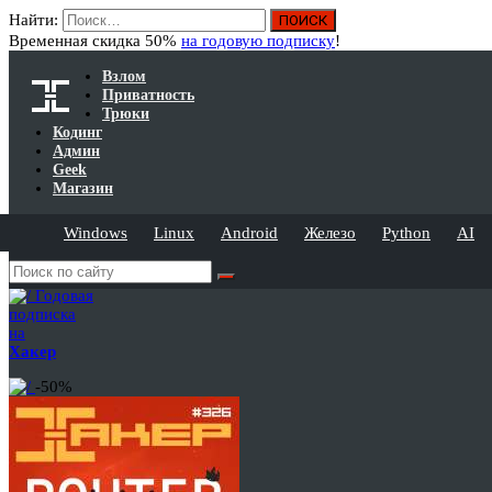
Найти:
Временная скидка 50%
на годовую подписку
!
Взлом
Приватность
Трюки
Кодинг
Админ
Geek
Магазин
Windows
Linux
Android
Железо
Python
AI
Годовая
подписка
на
Хакер
-50%