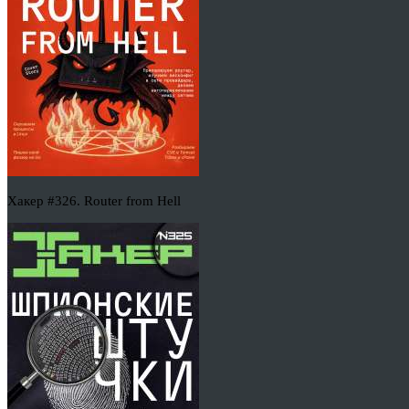
Хакер #326. Router from Hell