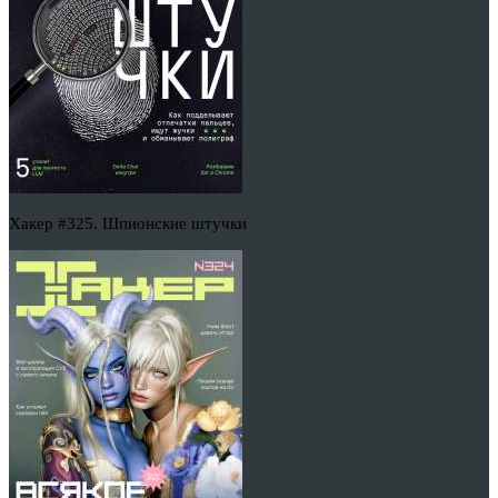
Хакер #325. Шпионские штучки