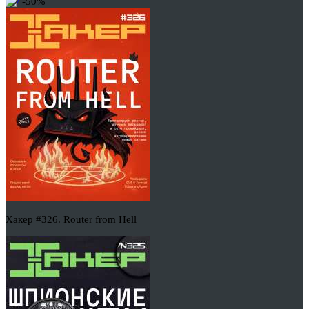
-50%
Хакер #326. Router from Hell