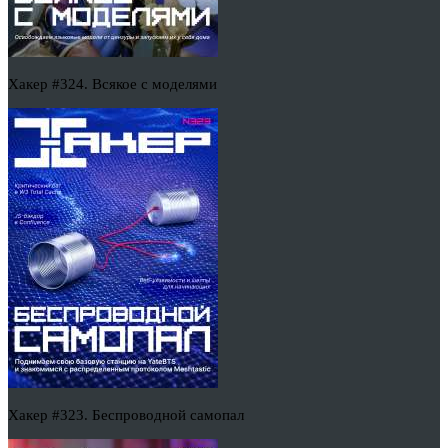
Хакер #324. Всякое с моделями
Хакер #323. Беспроводной самопал