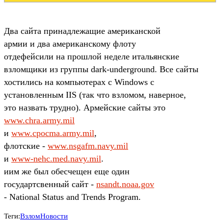
Два сайта принадлежащие американской
армии и два американскому флоту
отдефейсили на прошлой неделе итальянские
взломщики из группы dark-underground. Все сайты
хостились на компьютерах с Windows с
установленным IIS (так что взломом, наверное,
это назвать трудно). Армейские сайты это
www.chra.army.mil
и
www.cpocma.army.mil
,
флотские -
www.nsgafm.navy.mil
и
www-nehc.med.navy.mil
.
иим же был обесчещен еще один
государтсвенный сайт -
nsandt.noaa.gov
- National Status and Trends Program.
Теги:
Взлом
Новости