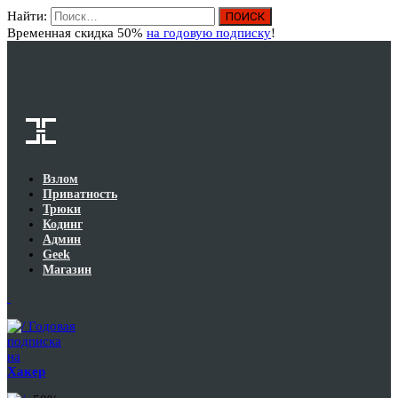
Найти:
Вход
Временная скидка 50%
на годовую подписку
!
Взлом
Приватность
Трюки
Кодинг
Админ
Geek
Магазин
Годовая
подписка
на
Хакер