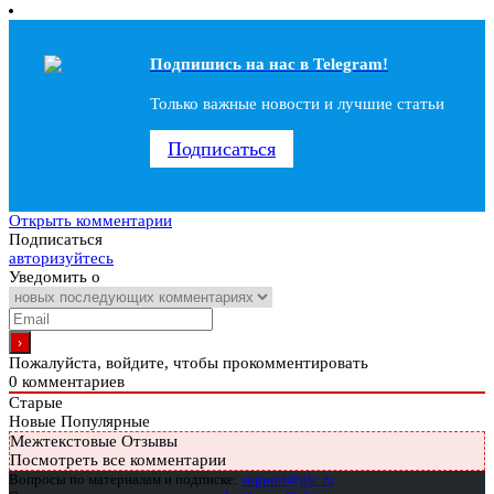
Подпишись на наc в Telegram!
Только важные новости и лучшие статьи
Подписаться
Открыть комментарии
Подписаться
авторизуйтесь
Уведомить о
Пожалуйста, войдите, чтобы прокомментировать
0
комментариев
Старые
Новые
Популярные
Межтекстовые Отзывы
Посмотреть все комментарии
Вопросы по материалам и подписке:
support@glc.ru