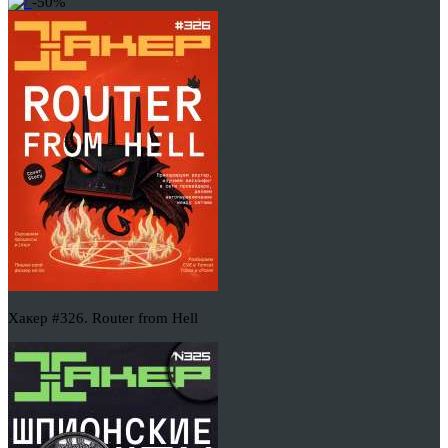
-50%
Хакер #326. Router from Hell