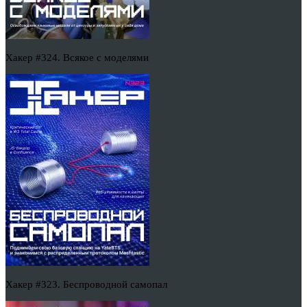
Хакер #324. Всякое с моделями
Хакер #323. Беспроводной самопал