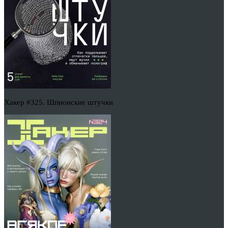
Хакер #325. Шпионские штучки