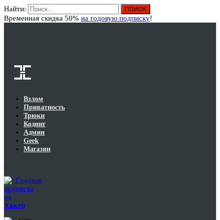
Найти:
Вход
Временная скидка 50%
на годовую подписку
!
Взлом
Приватность
Трюки
Кодинг
Админ
Geek
Магазин
Годовая
подписка
на
Хакер