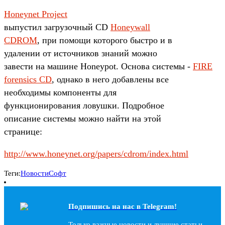
Honeynet Project
выпустил загрузочный CD
Honeywall
CDROM
, при помощи которого быстро и в
удалении от источников знаний можно
завести на машине Honeypot. Основа системы -
FIRE
forensics CD
, однако в него добавлены все
необходимы компоненты для
функционирования ловушки. Подробное
описание системы можно найти на этой
странице:
http://www.honeynet.org/papers/cdrom/index.html
Теги:
Новости
Софт
Подпишись на наc в Telegram!
Только важные новости и лучшие статьи