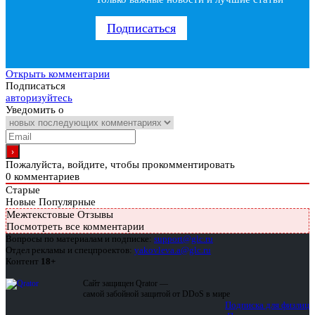
Подписаться
Открыть комментарии
Подписаться
авторизуйтесь
Уведомить о
Пожалуйста, войдите, чтобы прокомментировать
0
комментариев
Старые
Новые
Популярные
Межтекстовые Отзывы
Посмотреть все комментарии
Вопросы по материалам и подписке:
support@glc.ru
Отдел рекламы и спецпроектов:
yakovleva.a@glc.ru
Контент
18+
Сайт защищен Qrator —
самой забойной защитой от DDoS в мире
Подписка для физлиц