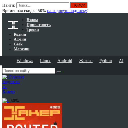
Найти:
Временная скидка 50%
на годовую подписку
!
Взлом
Приватность
Трюки
Кодинг
Админ
Geek
Магазин
Windows
Linux
Android
Железо
Python
AI
Годовая
подписка
на
Хакер
-50%