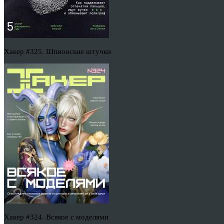
Хакер #325. Шпионские штучки
Хакер #324. Всякое с моделями