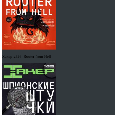
Хакер #326. Router from Hell