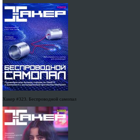
Хакер #323. Беспроводной самопал