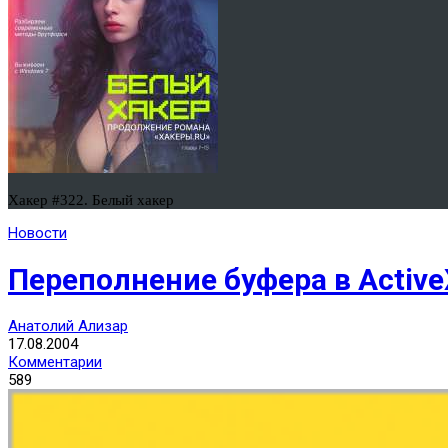
Хакер #322. Белый хакер
Новости
Переполнение буфера в Active
Анатолий Ализар
17.08.2004
Комментарии
589