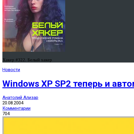
Хакер #322. Белый хакер
Новости
Windows XP SP2 теперь и авт
Анатолий Ализар
20.08.2004
Комментарии
704