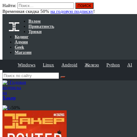
Найти:
Временная скидка 50%
на годовую подписку
!
Взлом
Приватность
Трюки
Кодинг
Админ
Geek
Магазин
Windows
Linux
Android
Железо
Python
AI
Годовая
подписка
на
Хакер
-50%