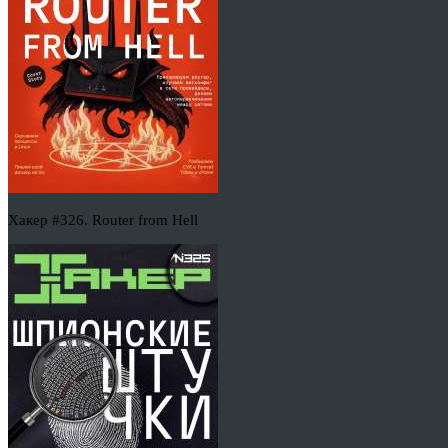
Хакер #326. Router from Hell