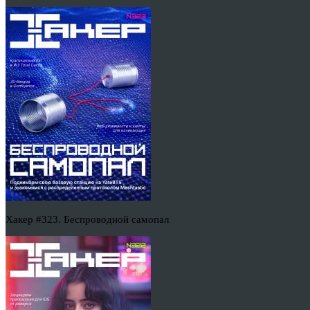
Хакер #323. Беспроводной самопал