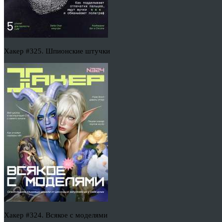
Хакер #325. Шпионские штучки
Хакер #324. Всякое с моделями