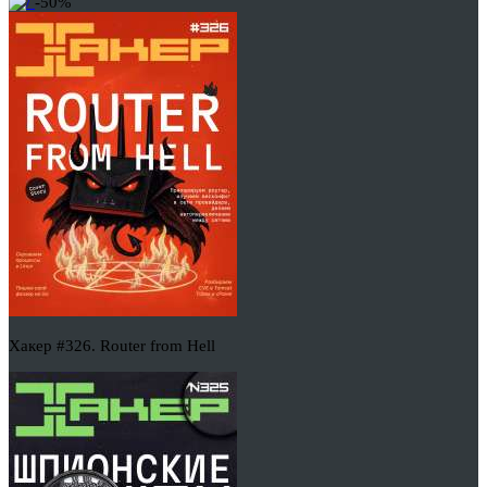
-50%
Хакер #326. Router from Hell