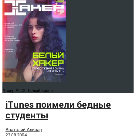
Хакер #322. Белый хакер
iTunes поимели бедные
студенты
Анатолий Ализар
23.08.2004