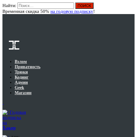
Найти:
Вход
Временная скидка 50%
на годовую подписку
!
Взлом
Приватность
Трюки
Кодинг
Админ
Geek
Магазин
Годовая
подписка
на
Хакер