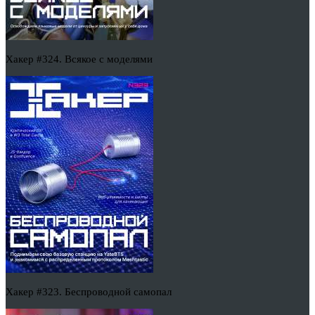
Хакер #324. Всякое с моделями
Хакер #323. Беспроводной самопал