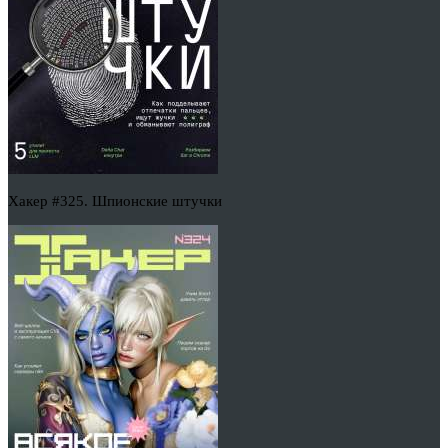
Хакер #325. Шпионские штучки