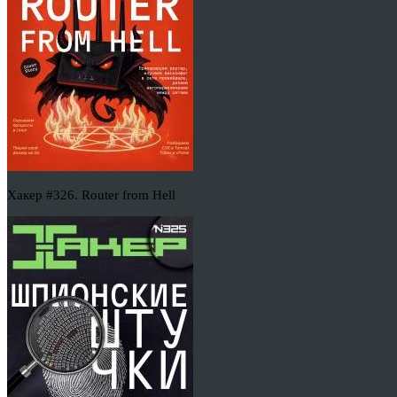
Хакер #326. Router from Hell