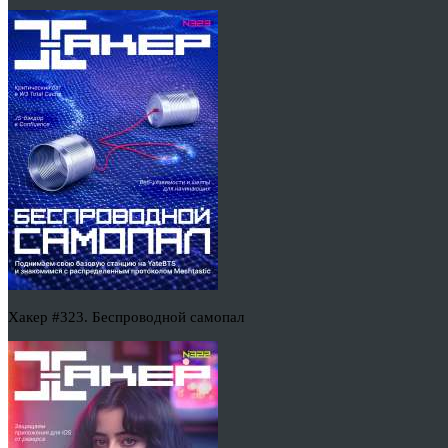
Хакер #323. Беспроводной самопал