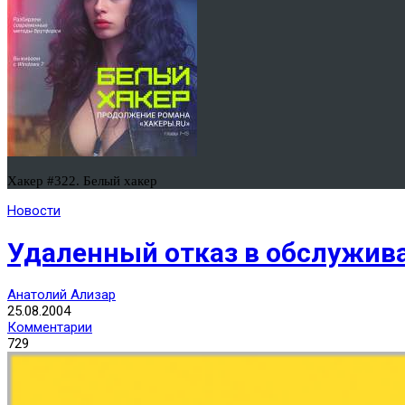
Хакер #322. Белый хакер
Новости
Удаленный отказ в обслужива
Анатолий Ализар
25.08.2004
Комментарии
729