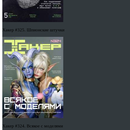
Хакер #325. Шпионские штучки
Хакер #324. Всякое с моделями