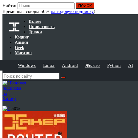
Найти:
Временная скидка 50%
на годовую подписку
!
Взлом
Приватность
Трюки
Кодинг
Админ
Geek
Магазин
Windows
Linux
Android
Железо
Python
AI
Годовая
подписка
на
Хакер
-50%