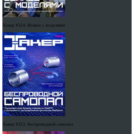
Хакер #324. Всякое с моделями
Хакер #323. Беспроводной самопал