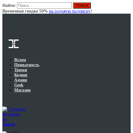
Найти:
Вход
Временная скидка 50%
на годовую подписку
!
Взлом
Приватность
Трюки
Кодинг
Админ
Geek
Магазин
Годовая
подписка
на
Хакер