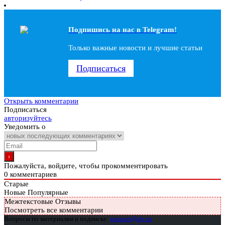
Подпишись на наc в Telegram!
Только важные новости и лучшие статьи
Подписаться
Открыть комментарии
Подписаться
авторизуйтесь
Уведомить о
Пожалуйста, войдите, чтобы прокомментировать
0
комментариев
Старые
Новые
Популярные
Межтекстовые Отзывы
Посмотреть все комментарии
Вопросы по материалам и подписке:
support@glc.ru