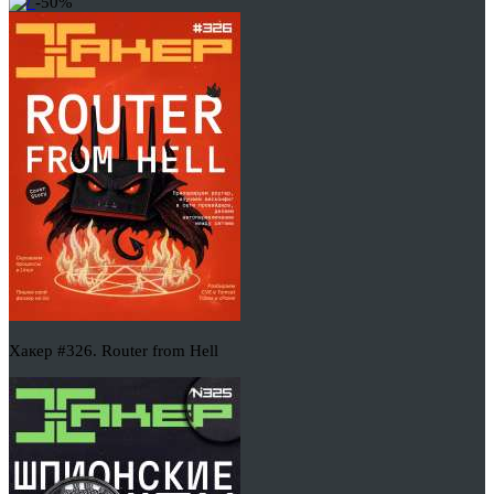
-50%
Хакер #326. Router from Hell