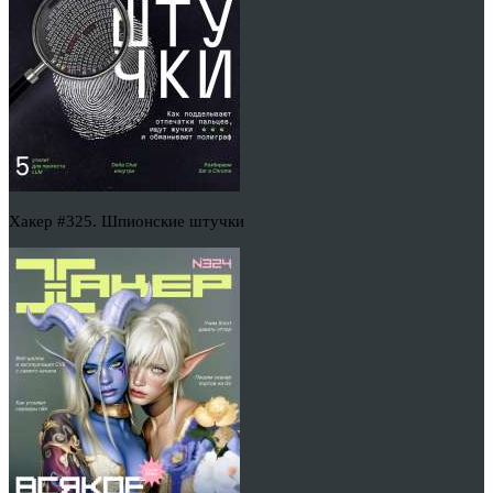
Хакер #325. Шпионские штучки