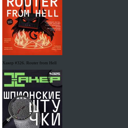
Хакер #326. Router from Hell