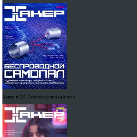
Хакер #323. Беспроводной самопал