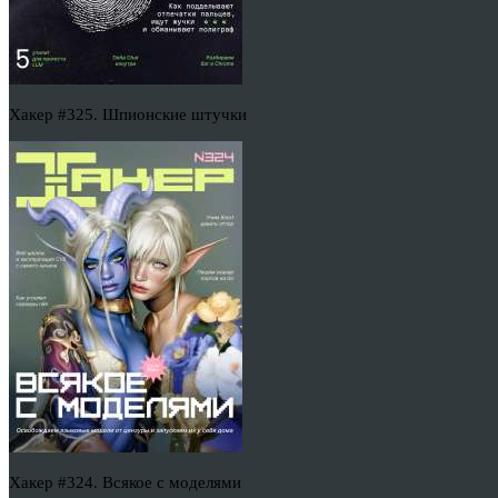
Хакер #325. Шпионские штучки
Хакер #324. Всякое с моделями