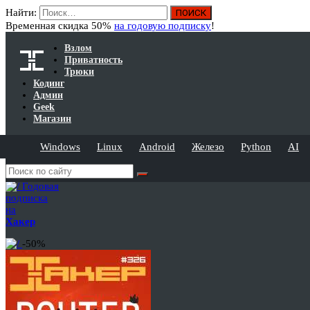
Найти:
Временная скидка 50%
на годовую подписку
!
Взлом
Приватность
Трюки
Кодинг
Админ
Geek
Магазин
Windows
Linux
Android
Железо
Python
AI
Годовая
подписка
на
Хакер
-50%