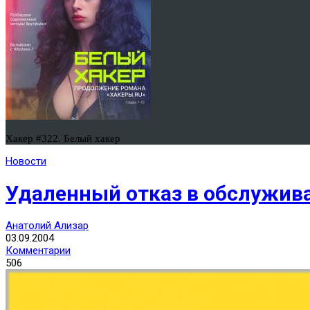
Хакер #322. Белый хакер
Новости
Удаленный отказ в обслуживан
Анатолий Ализар
03.09.2004
Комментарии
506