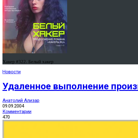
Хакер #322. Белый хакер
Новости
Удаленное выполнение произ
Анатолий Ализар
09.09.2004
Комментарии
470