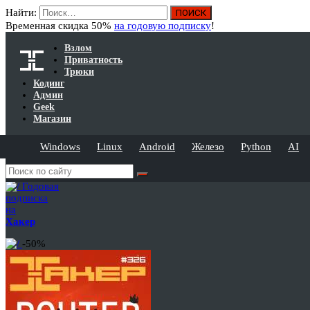
Найти:
Временная скидка 50%
на годовую подписку
!
Взлом
Приватность
Трюки
Кодинг
Админ
Geek
Магазин
Windows
Linux
Android
Железо
Python
AI
Годовая
подписка
на
Хакер
-50%