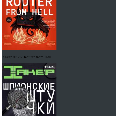
Хакер #326. Router from Hell