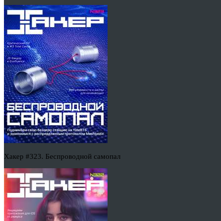
Хакер #323. Беспроводной самопал