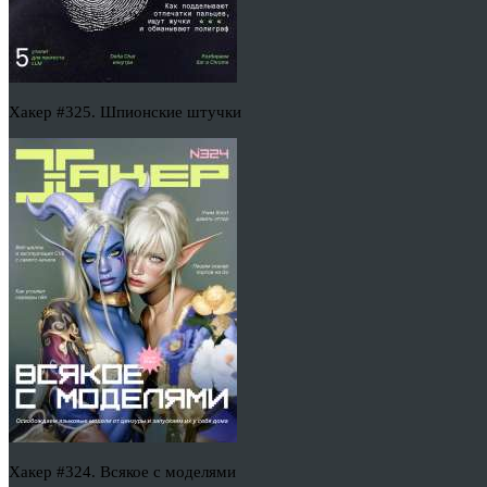
Хакер #325. Шпионские штучки
Хакер #324. Всякое с моделями