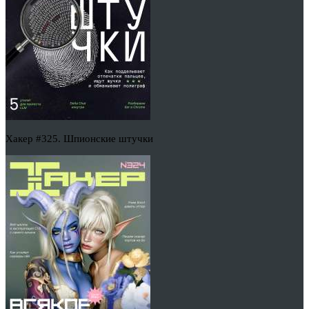
Хакер #325. Шпионские штучки