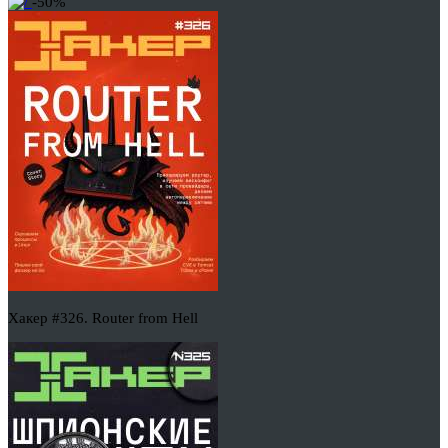
-50%
Хакер #326. Router from Hell