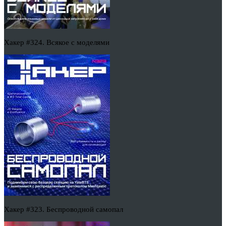
Хакер #324. Всякое с моделями
Хакер #323. Беспроводной самопал