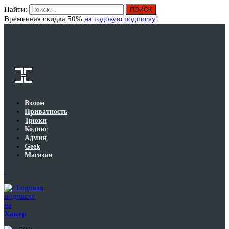
Найти:
Вход
Временная скидка 50%
на годовую подписку
!
Взлом
Приватность
Трюки
Кодинг
Админ
Geek
Магазин
Годовая
подписка
на
Хакер