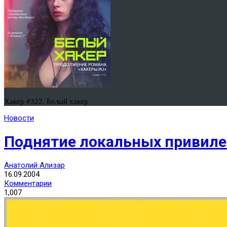
Хакер #322. Белый хакер
Новости
Поднятие локальных привиле
Анатолий Ализар
16.09.2004
Комментарии
1,007