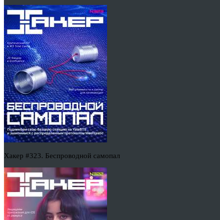
Хакер #323. Беспроводной самопал