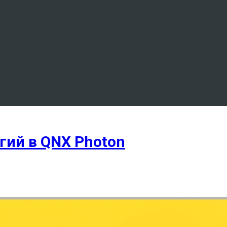
гий в QNX Photon