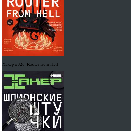
Хакер #326. Router from Hell