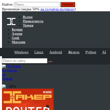
Найти:
Временная скидка 50%
на годовую подписку
!
Взлом
Приватность
Трюки
Кодинг
Админ
Geek
Магазин
Windows
Linux
Android
Железо
Python
AI
Годовая
подписка
на
Хакер
-50%