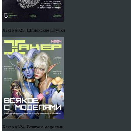
Хакер #325. Шпионские штучки
Хакер #324. Всякое с моделями