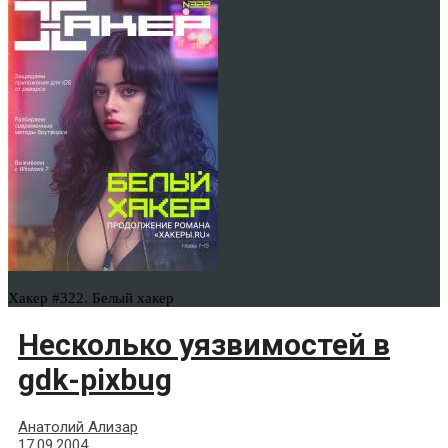
Хакер #322. Белый хакер
Несколько уязвимостей в
gdk-pixbug
Анатолий Ализар
17.09.2004