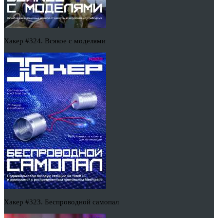
Хакер #324. Всякое с моделями
Хакер #323. Беспроводной самопал