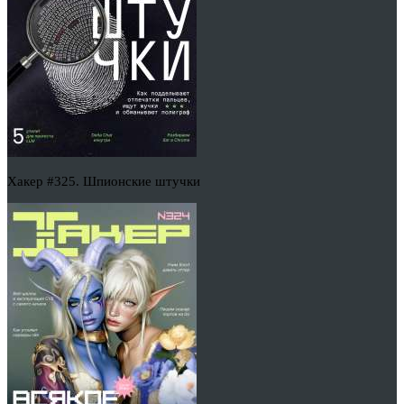
Хакер #325. Шпионские штучки