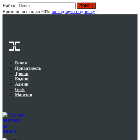
Найти:
Вход
Временная скидка 50%
на годовую подписку
!
Взлом
Приватность
Трюки
Кодинг
Админ
Geek
Магазин
Годовая
подписка
на
Хакер