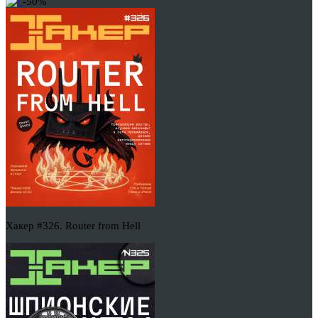
-50%
Хакер #326. Router from Hell