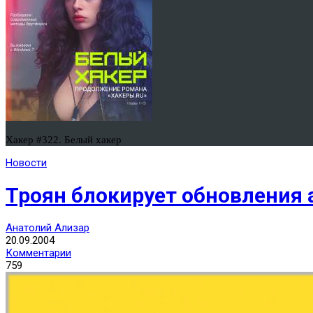
Хакер #322. Белый хакер
Новости
Троян блокирует обновления 
Анатолий Ализар
20.09.2004
Комментарии
759