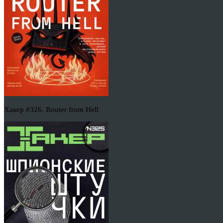
Хакер #326. Router from Hell