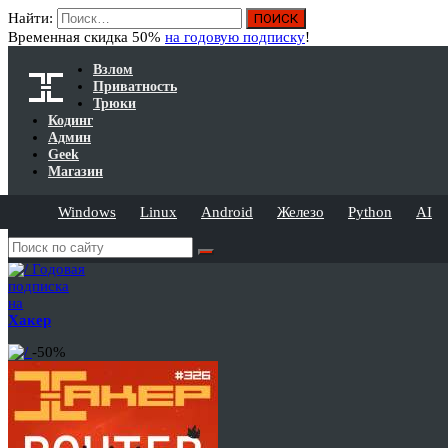
Найти:
Временная скидка 50%
на годовую подписку
!
Взлом
Приватность
Трюки
Кодинг
Админ
Geek
Магазин
Windows
Linux
Android
Железо
Python
AI
Годовая
подписка
на
Хакер
-50%