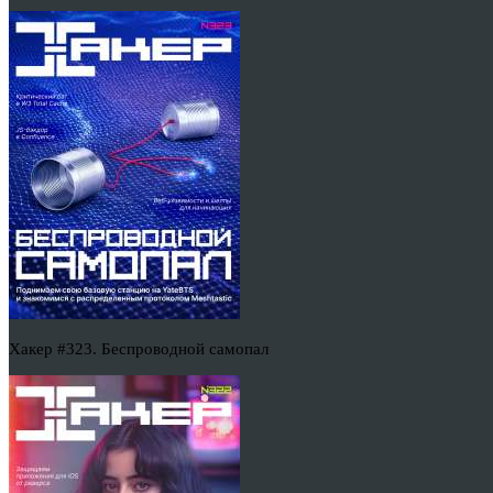
Хакер #323. Беспроводной самопал