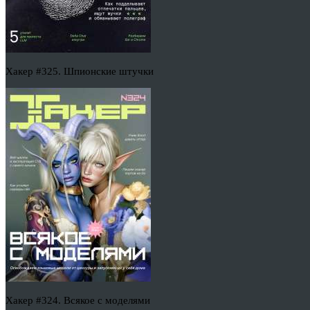
Хакер #325. Шпионские штучки
Хакер #324. Всякое с моделями