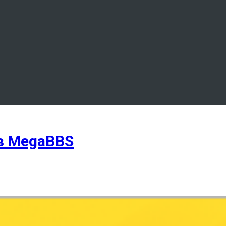
в MegaBBS