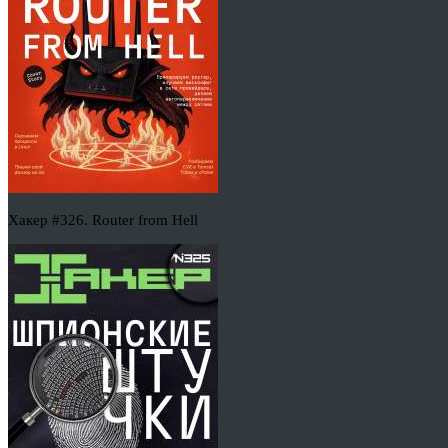
Хакер #326. Router from Hell