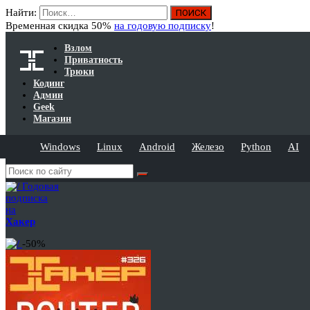
Найти:
Временная скидка 50%
на годовую подписку
!
Взлом
Приватность
Трюки
Кодинг
Админ
Geek
Магазин
Windows
Linux
Android
Железо
Python
AI
Годовая
подписка
на
Хакер
-50%