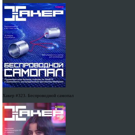
Хакер #323. Беспроводной самопал