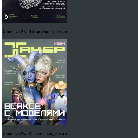
Хакер #325. Шпионские штучки
Хакер #324. Всякое с моделями