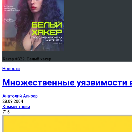
Хакер #322. Белый хакер
Новости
Множественные уязвимости 
Анатолий Ализар
28.09.2004
Комментарии
715