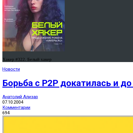
Хакер #322. Белый хакер
Новости
Борьба с Р2Р докатилась и д
Анатолий Ализар
07.10.2004
Комментарии
694