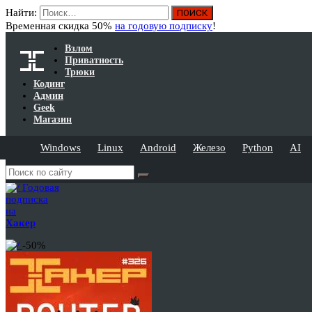
Найти:
Временная скидка 50%
на годовую подписку
!
Взлом
Приватность
Трюки
Кодинг
Админ
Geek
Магазин
Windows
Linux
Android
Железо
Python
AI
Годовая
подписка
на
Хакер
-50%