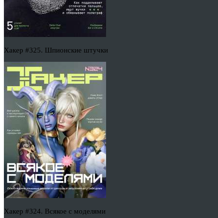
Хакер #325. Шпионские штучки
Хакер #324. Всякое с моделями