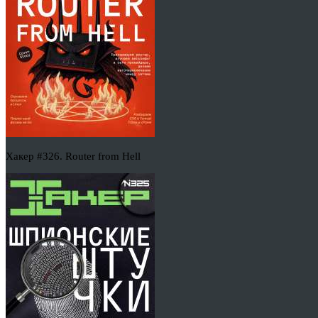
Хакер #326. Router from Hell