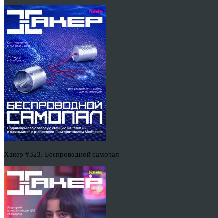
Хакер #323. Беспроводной самопал