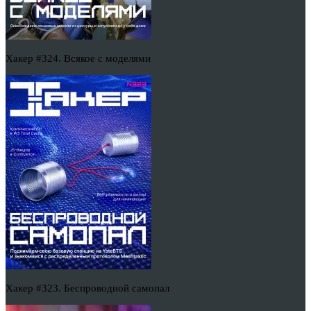
Хакер #324. Всякое с моделями
Хакер #323. Беспроводной самопал