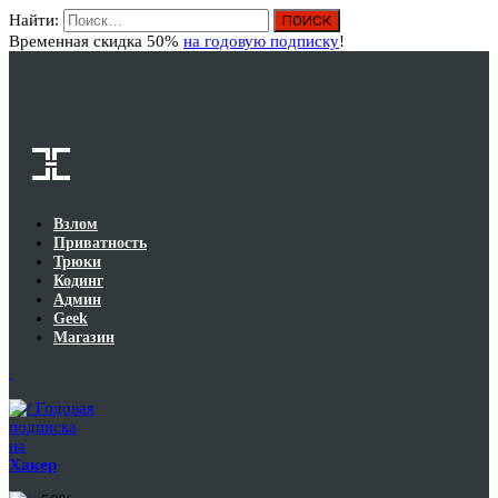
Найти:
Вход
Временная скидка 50%
на годовую подписку
!
Взлом
Приватность
Трюки
Кодинг
Админ
Geek
Магазин
Годовая
подписка
на
Хакер