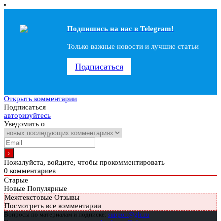
Подпишись на наc в Telegram!
Только важные новости и лучшие статьи
Подписаться
Открыть комментарии
Подписаться
авторизуйтесь
Уведомить о
Пожалуйста, войдите, чтобы прокомментировать
0
комментариев
Старые
Новые
Популярные
Межтекстовые Отзывы
Посмотреть все комментарии
Вопросы по материалам и подписке:
support@glc.ru