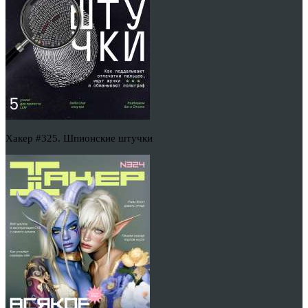
Хакер #325. Шпионские штучки