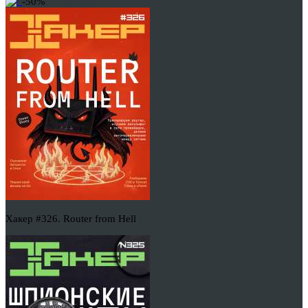
-50%
Хакер #326. Router from Hell