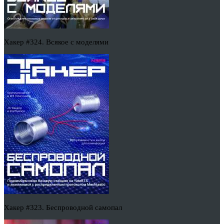
Хакер #324. Всякое с моделями
Хакер #323. Беспроводной самопал