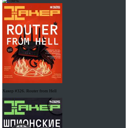
-50%
Хакер #326. Router from Hell