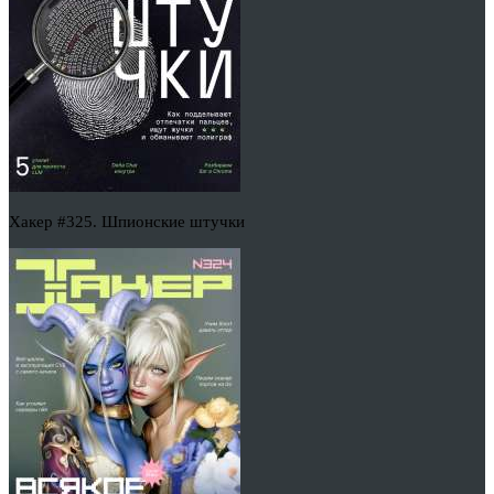
Хакер #325. Шпионские штучки