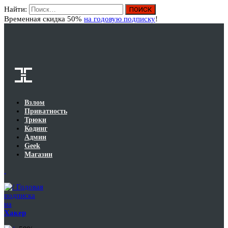
Найти:
Вход
Временная скидка 50%
на годовую подписку
!
Взлом
Приватность
Трюки
Кодинг
Админ
Geek
Магазин
Годовая
подписка
на
Хакер