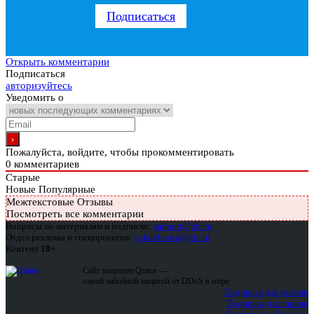
Подписаться
Открыть комментарии
Подписаться
авторизуйтесь
Уведомить о
Пожалуйста, войдите, чтобы прокомментировать
0
комментариев
Старые
Новые
Популярные
Межтекстовые Отзывы
Посмотреть все комментарии
Вопросы по материалам и подписке:
support@glc.ru
Отдел рекламы и спецпроектов:
yakovleva.a@glc.ru
Контент
18+
Сайт защищен Qrator —
самой забойной защитой от DDoS в мире
Подписка для физлиц
Подписка для юрлиц