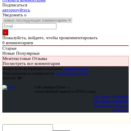
Открыть комментарии
Подписаться
авторизуйтесь
Уведомить о
Пожалуйста, войдите, чтобы прокомментировать
0
комментариев
Старые
Новые
Популярные
Межтекстовые Отзывы
Посмотреть все комментарии
Вопросы по материалам и подписке:
support@glc.ru
Отдел рекламы и спецпроектов:
yakovleva.a@glc.ru
Контент
18+
Сайт защищен Qrator —
самой забойной защитой от DDoS в мире
Подписка для физлиц
Подписка для юрлиц
Реклама на «Хакере»
Контакты