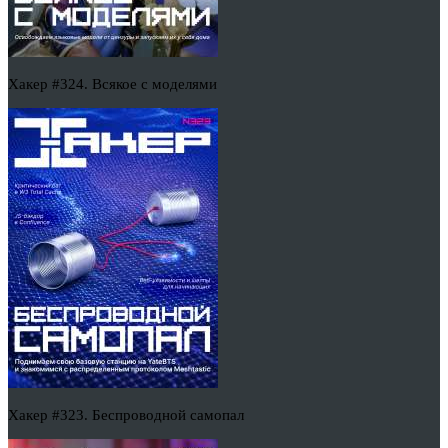
Хакер #324. Всякое с моделями
Хакер #323. Беспроводной самопал