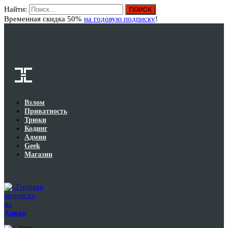
Найти:
Вход
Временная скидка 50%
на годовую подписку
!
Взлом
Приватность
Трюки
Кодинг
Админ
Geek
Магазин
Годовая
подписка
на
Хакер