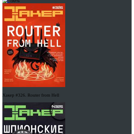
-50%
Хакер #326. Router from Hell