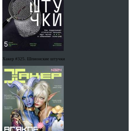
Хакер #325. Шпионские штучки