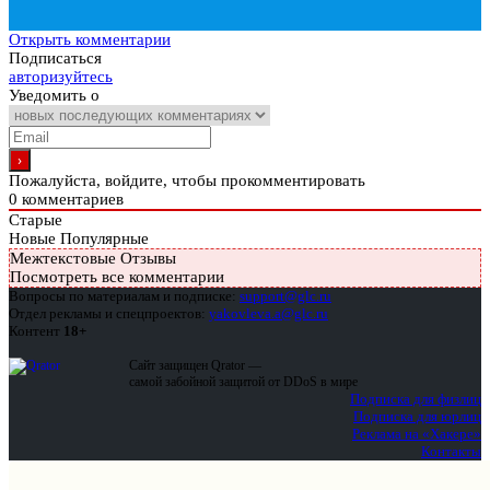
Открыть комментарии
Подписаться
авторизуйтесь
Уведомить о
Пожалуйста, войдите, чтобы прокомментировать
0
комментариев
Старые
Новые
Популярные
Межтекстовые Отзывы
Посмотреть все комментарии
Вопросы по материалам и подписке:
support@glc.ru
Отдел рекламы и спецпроектов:
yakovleva.a@glc.ru
Контент
18+
Сайт защищен Qrator —
самой забойной защитой от DDoS в мире
Подписка для физлиц
Подписка для юрлиц
Реклама на «Хакере»
Контакты