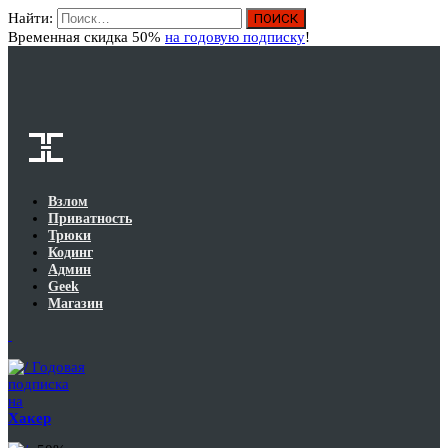
Найти:
Вход
Временная скидка 50%
на годовую подписку
!
Взлом
Приватность
Трюки
Кодинг
Админ
Geek
Магазин
Годовая
подписка
на
Хакер