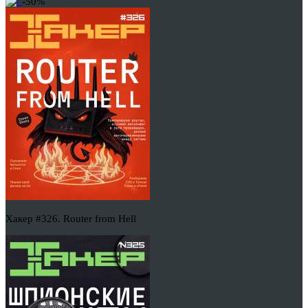
-50%
Хакер #326. Router from Hell