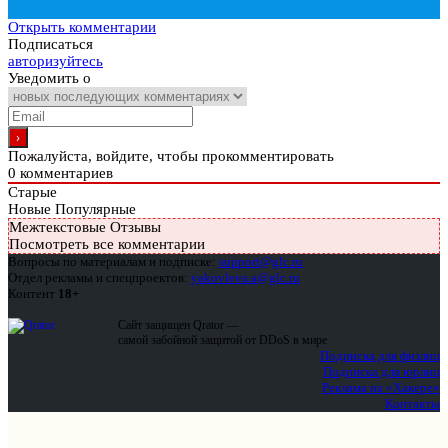
Открыть комментарии
Подписаться
авторизуйтесь
Уведомить о
Пожалуйста, войдите, чтобы прокомментировать
0
комментариев
Старые
Новые
Популярные
Межтекстовые Отзывы
Посмотреть все комментарии
Вопросы по материалам и подписке:
support@glc.ru
Отдел рекламы и спецпроектов:
yakovleva.a@glc.ru
Контент
18+
Сайт защищен Qrator —
самой забойной защитой от DDoS в мире
Подписка для физлиц
Подписка для юрлиц
Реклама на «Хакере»
Контакты