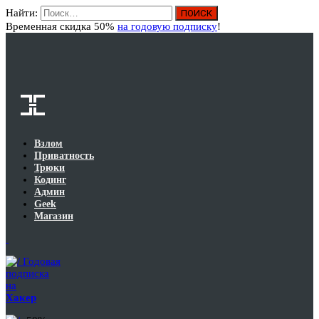
Найти:
Вход
Временная скидка 50%
на годовую подписку
!
Взлом
Приватность
Трюки
Кодинг
Админ
Geek
Магазин
Годовая
подписка
на
Хакер