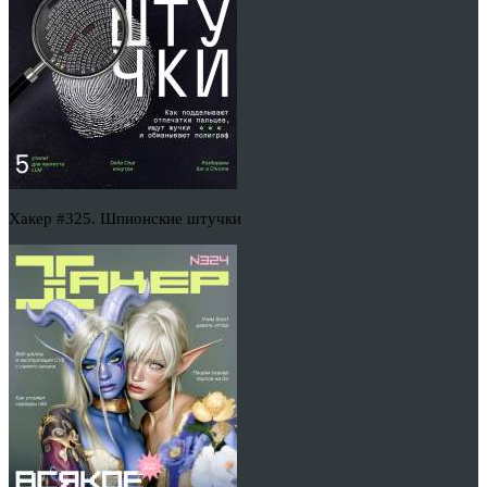
Хакер #325. Шпионские штучки