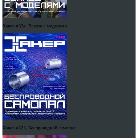
Хакер #324. Всякое с моделями
Хакер #323. Беспроводной самопал