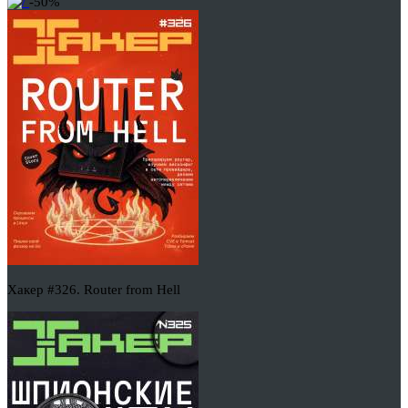
-50%
Хакер #326. Router from Hell