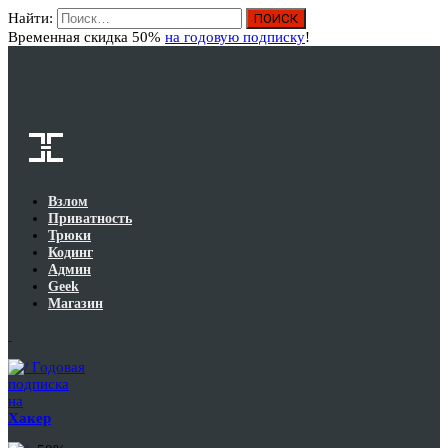
Найти:
Вход
Временная скидка 50%
на годовую подписку
!
Взлом
Приватность
Трюки
Кодинг
Админ
Geek
Магазин
Годовая
подписка
на
Хакер