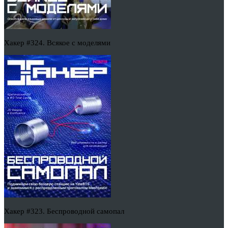
Хакер #324. Всякое с моделями
Хакер #323. Беспроводной самопал