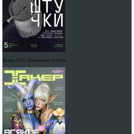
Хакер #325. Шпионские штучки