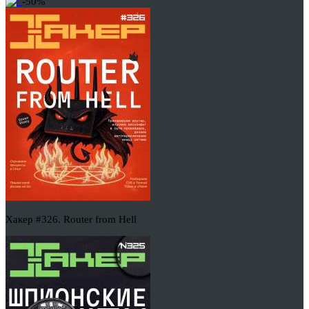
-50%
Хакер #326. Router from Hell