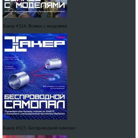
Хакер #324. Всякое с моделями
Хакер #323. Беспроводной самопал