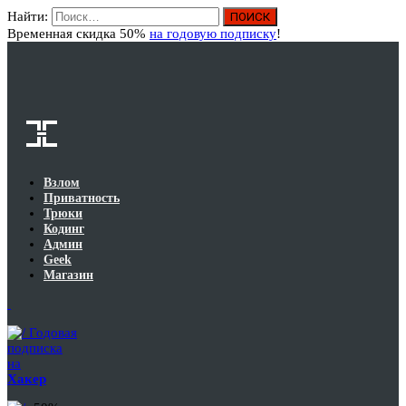
Найти:
Вход
Временная скидка 50%
на годовую подписку
!
Взлом
Приватность
Трюки
Кодинг
Админ
Geek
Магазин
Годовая
подписка
на
Хакер