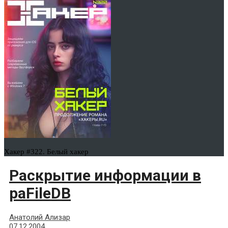
Хакер #322. Белый хакер
Раскрытие информации в
paFileDB
Анатолий Ализар
07.12.2004