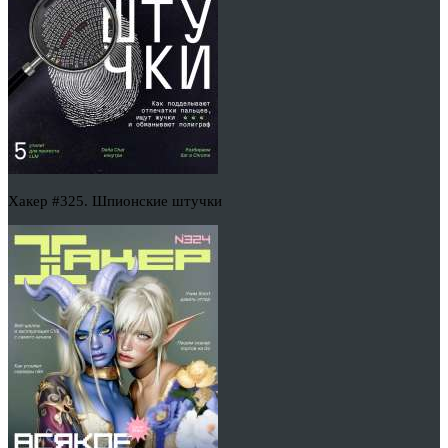
Хакер #325. Шпионские штучки