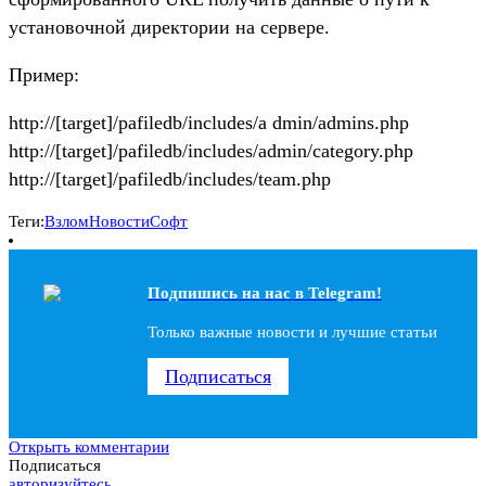
установочной директории на сервере.
Пример:
http://[target]/pafiledb/includes/a dmin/admins.php
http://[target]/pafiledb/includes/admin/category.php
http://[target]/pafiledb/includes/team.php
Теги:
Взлом
Новости
Софт
Подпишись на наc в Telegram!
Только важные новости и лучшие статьи
Подписаться
Открыть комментарии
Подписаться
авторизуйтесь