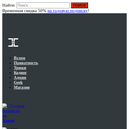
Найти:
Вход
Временная скидка 50%
на годовую подписку
!
Взлом
Приватность
Трюки
Кодинг
Админ
Geek
Магазин
Годовая
подписка
на
Хакер