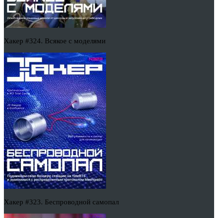
Хакер #324. Всякое с моделями
Хакер #323. Беспроводной самопал