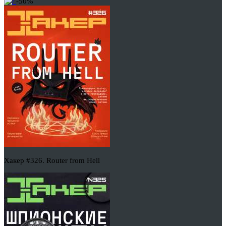
-50%
Хакер #326. Router from Hell