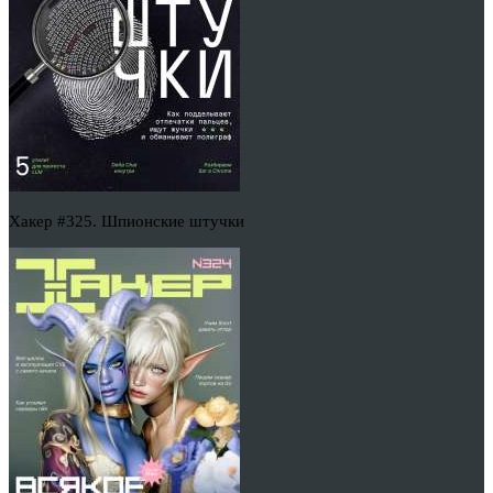
Хакер #325. Шпионские штучки