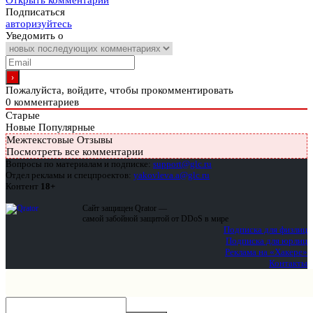
Открыть комментарии
Подписаться
авторизуйтесь
Уведомить о
Пожалуйста, войдите, чтобы прокомментировать
0
комментариев
Старые
Новые
Популярные
Межтекстовые Отзывы
Посмотреть все комментарии
Вопросы по материалам и подписке:
support@glc.ru
Отдел рекламы и спецпроектов:
yakovleva.a@glc.ru
Контент
18+
Сайт защищен Qrator —
самой забойной защитой от DDoS в мире
Подписка для физлиц
Подписка для юрлиц
Реклама на «Хакере»
Контакты