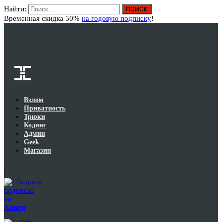
Найти:
Вход
Временная скидка 50%
на годовую подписку
!
Взлом
Приватность
Трюки
Кодинг
Админ
Geek
Магазин
Годовая
подписка
на
Хакер