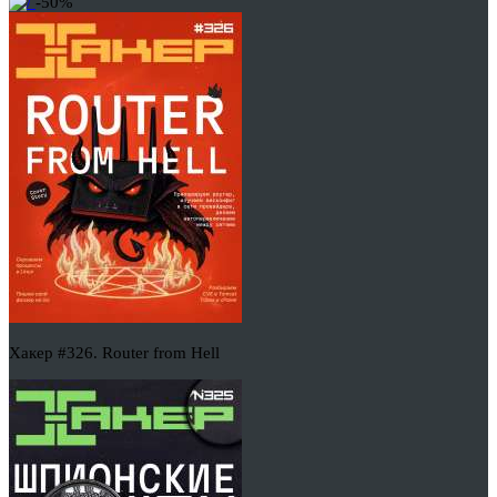
-50%
Хакер #326. Router from Hell