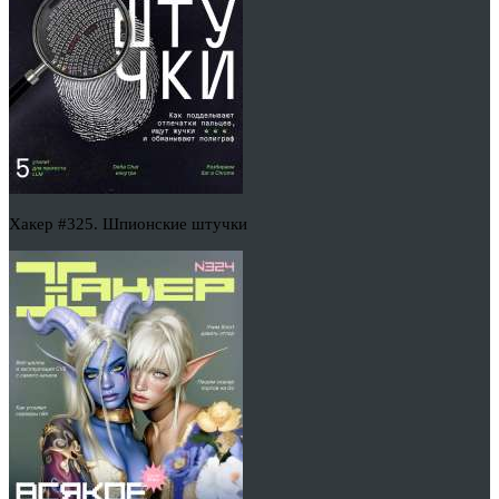
Хакер #325. Шпионские штучки