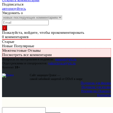
Открыть комментарии
Подписаться
авторизуйтесь
Уведомить о
Пожалуйста, войдите, чтобы прокомментировать
0
комментариев
Старые
Новые
Популярные
Межтекстовые Отзывы
Посмотреть все комментарии
Вопросы по материалам и подписке:
support@glc.ru
Отдел рекламы и спецпроектов:
yakovleva.a@glc.ru
Контент
18+
Сайт защищен Qrator —
самой забойной защитой от DDoS в мире
Подписка для физлиц
Подписка для юрлиц
Реклама на «Хакере»
Контакты