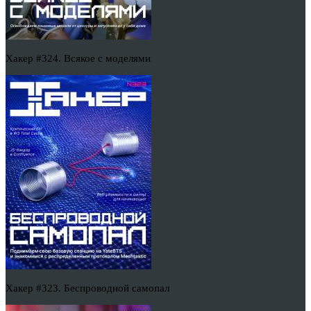
Хакер #324. Всякое с моделями
Хакер #323. Беспроводной самопал