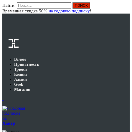
Найти:
Вход
Временная скидка 50%
на годовую подписку
!
Взлом
Приватность
Трюки
Кодинг
Админ
Geek
Магазин
Годовая
подписка
на
Хакер