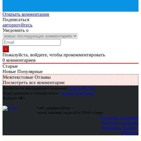
Открыть комментарии
Подписаться
авторизуйтесь
Уведомить о
Пожалуйста, войдите, чтобы прокомментировать
0
комментариев
Старые
Новые
Популярные
Межтекстовые Отзывы
Посмотреть все комментарии
Вопросы по материалам и подписке:
support@glc.ru
Отдел рекламы и спецпроектов:
yakovleva.a@glc.ru
Контент
18+
Сайт защищен Qrator —
самой забойной защитой от DDoS в мире
Подписка для физлиц
Подписка для юрлиц
Реклама на «Хакере»
Контакты