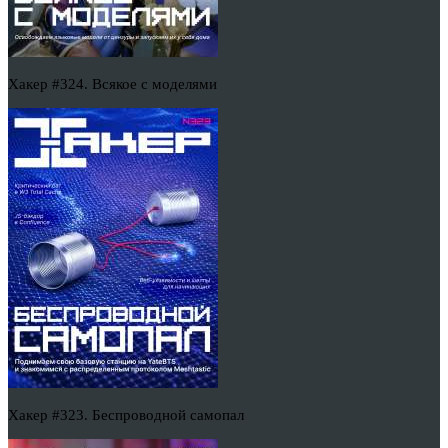
Хакер #324. Всякое с моделями
Хакер #323. Беспроводной самопал