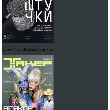
Хакер #325. Шпионские штучки