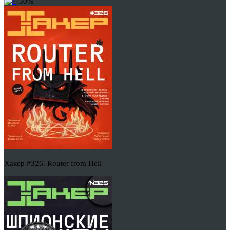
-50%
Хакер #326. Router from Hell