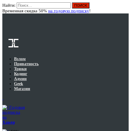
Найти:
Вход
Временная скидка 50%
на годовую подписку
!
Взлом
Приватность
Трюки
Кодинг
Админ
Geek
Магазин
Годовая
подписка
на
Хакер