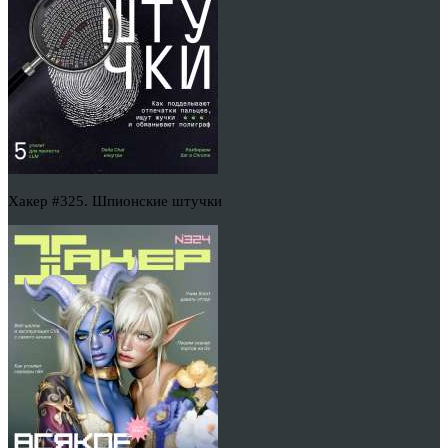
Хакер #325. Шпионские штучки