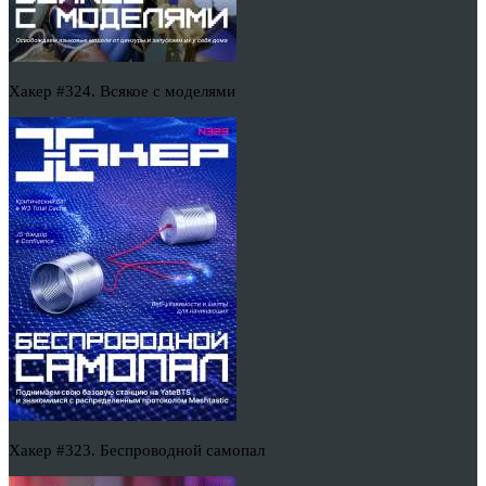
Хакер #324. Всякое с моделями
Хакер #323. Беспроводной самопал