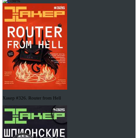
-50%
Хакер #326. Router from Hell