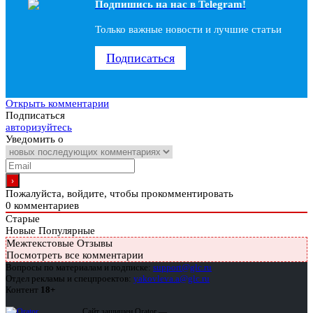
Подпишись на наc в Telegram!
Только важные новости и лучшие статьи
Подписаться
Открыть комментарии
Подписаться
авторизуйтесь
Уведомить о
Пожалуйста, войдите, чтобы прокомментировать
0
комментариев
Старые
Новые
Популярные
Межтекстовые Отзывы
Посмотреть все комментарии
Вопросы по материалам и подписке:
support@glc.ru
Отдел рекламы и спецпроектов:
yakovleva.a@glc.ru
Контент
18+
Сайт защищен Qrator —