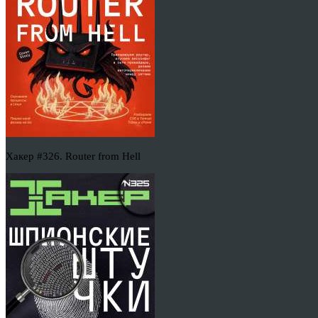
Хакер #326. Router from Hell