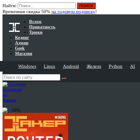
Найти:
Временная скидка 50%
на годовую подписку
!
Взлом
Приватность
Трюки
Кодинг
Админ
Geek
Магазин
Windows
Linux
Android
Железо
Python
AI
Годовая
подписка
на
Хакер
-50%