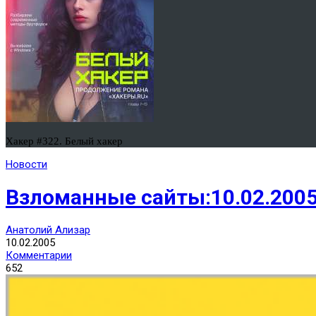
Хакер #322. Белый хакер
Новости
Взломанные сайты:10.02.200
Анатолий Ализар
10.02.2005
Комментарии
652