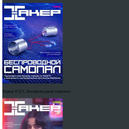
Хакер #323. Беспроводной самопал