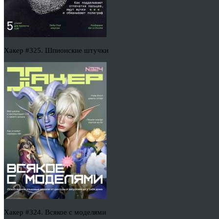
Хакер #325. Шпионские штучки
Хакер #324. Всякое с моделями