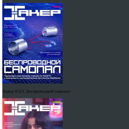
Хакер #323. Беспроводной самопал