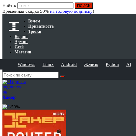
Найти:
Временная скидка 50%
на годовую подписку
!
Взлом
Приватность
Трюки
Кодинг
Админ
Geek
Магазин
Windows
Linux
Android
Железо
Python
AI
Годовая
подписка
на
Хакер
-50%