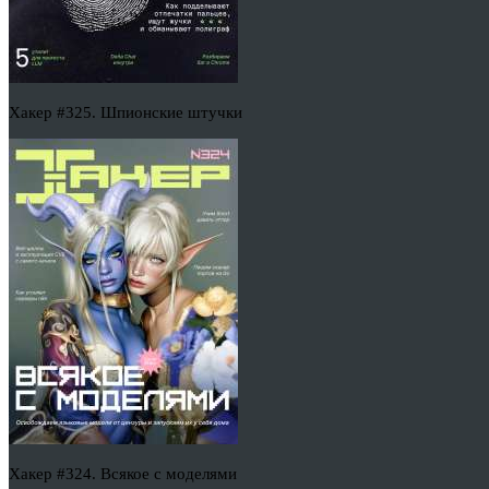
Хакер #325. Шпионские штучки
Хакер #324. Всякое с моделями