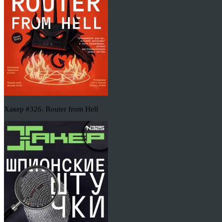
Хакер #326. Router from Hell