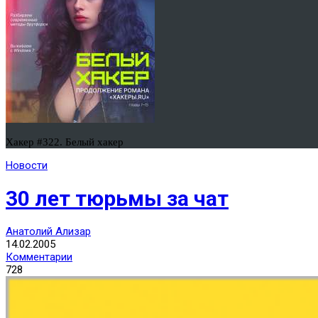
Хакер #322. Белый хакер
Новости
30 лет тюрьмы за чат
Анатолий Ализар
14.02.2005
Комментарии
728