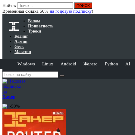
Найти:
Временная скидка 50%
на годовую подписку
!
Взлом
Приватность
Трюки
Кодинг
Админ
Geek
Магазин
Windows
Linux
Android
Железо
Python
AI
Годовая
подписка
на
Хакер
-50%