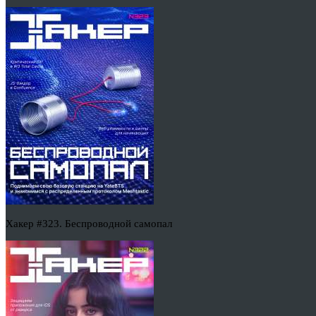
Хакер #323. Беспроводной самопал