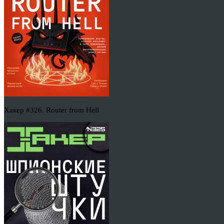
Хакер #326. Router from Hell