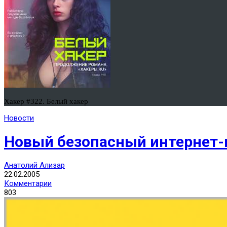
Хакер #322. Белый хакер
Новости
Новый безопасный интернет-
Анатолий Ализар
22.02.2005
Комментарии
803