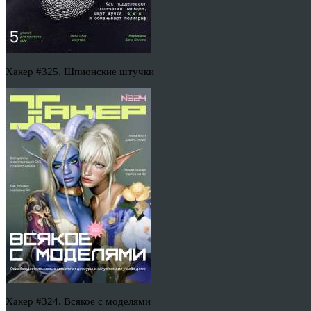
Хакер #325. Шпионские штучки
Хакер #324. Всякое с моделями